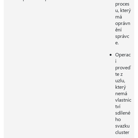
proces
u, který
má
oprávn
ění
správc
e.
Operac
i
proveď
te z
uzlu,
který
nemá
vlastnic
tví
sdílené
ho
svazku
cluster