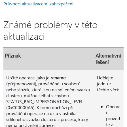
Průvodci aktualizacemi zabezpečení
.
Známé problémy v této
aktualizaci
Příznak
Alternativní
řešení
Určité operace, jako je
rename
Udělejte
(přejmenování), prováděné u souborů
jednu z
nebo složek, které jsou na sdíleném svazku
těchto věcí:
clusteru, můžou selhat s chybou
STATUS_BAD_IMPERSONATION_LEVEL
Operac
(0xC00000A5). K tomu dochází při
i
provádění operace na uzlu vlastníka
proveď
sdíleného svazku clusteru z procesu, který
te z
nemá oprávnění správce.