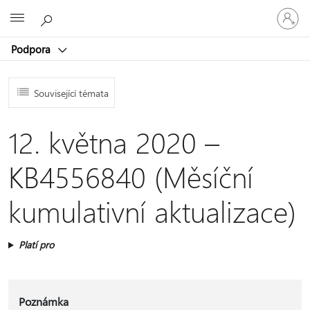
Přihlaste
Microsoft
se
ke
Podpora
svému
účtu
Související témata
12. května 2020 –
KB4556840 (Měsíční
kumulativní aktualizace)
Platí pro
Poznámka