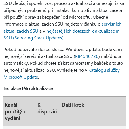
SSU zlepšují spolehlivost procesu aktualizací a omezují rizika
případných problémů při instalaci kumulativní aktualizace a
při použití oprav zabezpečení od Microsoftu. Obecné
informace o aktualizacích SSU najdete v článku o
servisních
aktualizacích SSU
a v
nejčastějších dotazech k aktualizacím
SSU (Servicing Stack Updates)
.
Pokud používáte službu služba Windows Update, bude vám
nejnovější servisní aktualizace SSU (
KB4540726
) nabídnuta
automaticky. Pokud chcete získat samostatný balíček s touto
nejnovější aktualizací SSU, vyhledejte ho v
Katalogu služby
Microsoft Update
.
Instalace této aktualizace
Kanál
K
Další krok
použitý k
dispozici
vydání