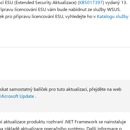
ncí ESU (Extended Security Aktualizace) (
KB5017397
) vydaný 13.
 přípravu licencování ESU vám bude nabídnut ze služby WSUS.
ek pro přípravu licencování ESU, vyhledejte ho v
Katalogu služby
skat samostatný balíček pro tuto aktualizaci, přejděte na web
 Microsoft Update
.
ní aktualizace produktu rozhraní .NET Framework se nainstaluje
a základě aktualizace operačního systému. Další informace o