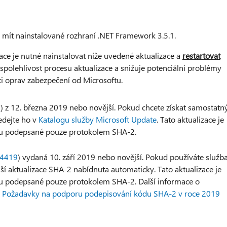
te mít nainstalované rozhraní .NET Framework 3.5.1.
zace je nutné nainstalovat níže uvedené aktualizace a
restartovat
e spolehlivost procesu aktualizace a snižuje potenciální problémy
aci oprav zabezpečení od Microsoftu.
8
) z 12. března 2019 nebo novější. Pokud chcete získat samostatn
ledejte ho v
Katalogu služby Microsoft Update
. Tato aktualizace je
 jsou podepsané pouze protokolem SHA-2.
4419
) vydaná 10. září 2019 nebo novější. Pokud používáte služb
 aktualizace SHA-2 nabídnuta automaticky. Tato aktualizace je
 jsou podepsané pouze protokolem SHA-2. Další informace o
u
Požadavky na podporu podepisování kódu SHA-2 v roce 2019