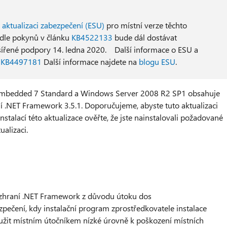
aktualizaci zabezpečení (ESU)
pro místní verze těchto
dle pokynů v článku
KB4522133
bude dál dostávat
šířené podpory 14. ledna 2020. Další informace o ESU a
u
KB4497181
Další informace najdete na
blogu ESU
.
 Embedded 7 Standard a Windows Server 2008 R2 SP1 obsahuje
ní .NET Framework 3.5.1. Doporučujeme, abyste tuto aktualizaci
nstalací této aktualizace ověřte, že jste nainstalovali požadované
ualizaci.
zhraní .NET Framework z důvodu útoku dos
zpečení, kdy instalační program zprostředkovatele instalace
užit místním útočníkem nízké úrovně k poškození místních