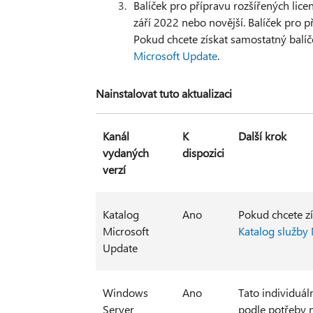
Balíček pro přípravu rozšířených lice
září 2022 nebo novější. Balíček pro
Pokud chcete získat samostatný balíč
Microsoft Update
.
Nainstalovat tuto aktualizaci
Kanál
K
Další krok
vydaných
dispozici
verzí
Katalog
Ano
Pokud chcete zí
Microsoft
Katalog služby
Update
Windows
Ano
Tato individuál
Server
podle potřeby n