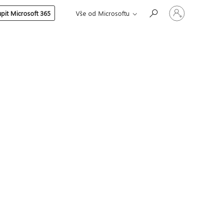
Přihlaste
pit Microsoft 365
Vše od Microsoftu
se
ke
svému
účtu