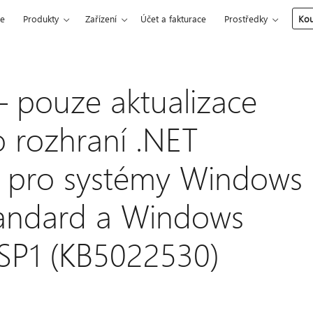
ce
Produkty
Zařízení
Účet a fakturace
Prostředky
Kou
– pouze aktualizace
 rozhraní .NET
1 pro systémy Windows
andard a Windows
 SP1 (KB5022530)