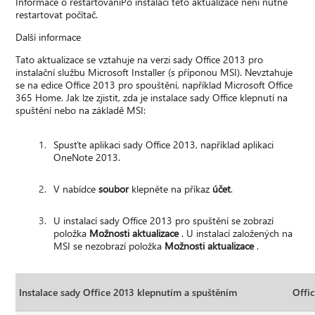
Informace o restartováníPo instalaci této aktualizace není nutné
restartovat počítač.
Další informace
Tato aktualizace se vztahuje na verzi sady Office 2013 pro
instalační službu Microsoft Installer (s příponou MSI). Nevztahuje
se na edice Office 2013 pro spouštění, například Microsoft Office
365 Home. Jak lze zjistit, zda je instalace sady Office klepnutí na
spuštění nebo na základě MSI:
Spusťte aplikaci sady Office 2013, například aplikaci
OneNote 2013.
V nabídce
soubor
klepněte na příkaz
účet
.
U instalací sady Office 2013 pro spuštění se zobrazí
položka
Možnosti aktualizace
. U instalací založených na
MSI se nezobrazí položka
Možnosti aktualizace
.
Instalace sady Office 2013 klepnutím a spuštěním
Offi