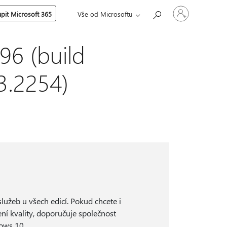
Přihlaste
pit Microsoft 365
Vše od Microsoftu
se
ke
svému
účtu
96 (build
3.2254)
žeb u všech edicí. Pokud chcete i
ení kvality, doporučuje společnost
dows 10
.