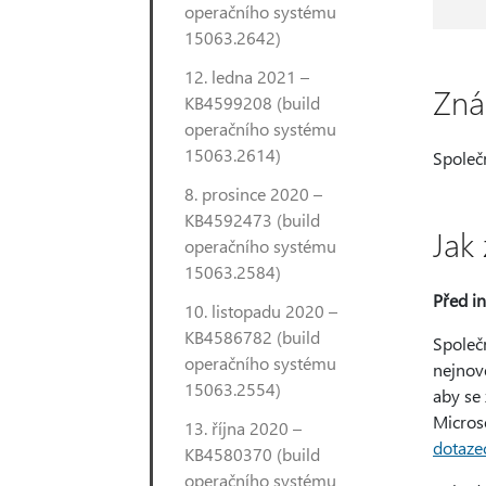
operačního systému
15063.2642)
12. ledna 2021 –
Zná
KB4599208 (build
operačního systému
15063.2614)
Společ
8. prosince 2020 –
KB4592473 (build
Jak 
operačního systému
15063.2584)
Před in
10. listopadu 2020 –
KB4586782 (build
Společn
operačního systému
nejnově
15063.2554)
aby se 
Micros
13. října 2020 –
dotaze
KB4580370 (build
operačního systému