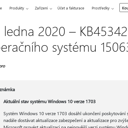
ce
Produkty
Zařízení
Účet a fakturace
Prostředky
Kou
. ledna 2020 – KB45342
eračního systému 1506
pro
známka
Aktuální stav systému Windows 10 verze 1703
Systém Windows 10 verze 1703 dosáhl ukončení poskytování slu
nadále dostávat aktualizace zabezpečení a aktualizace pro zvýš
Microsoft provést aktualizaci na nejnovější verzi systému Win