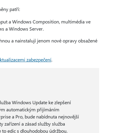
ěny patří:
 Input a Windows Composition, multimédia ve
ws a Windows Server.
táhnou a nainstalují jenom nové opravy obsažené
ktualizacemi zabezpečení
.
 služba Windows Update ke zlepšení
ným automatickým přijímáním
rprise a Pro, bude nabídnuta nejnovější
y zařízení a zásad služby služba
e to edic s dlouhodobou údržbou.