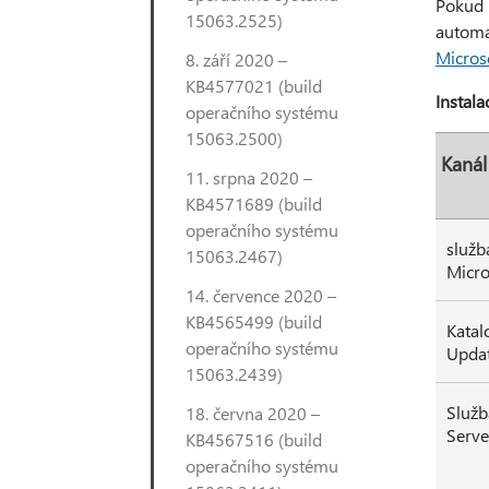
Pokud 
15063.2525)
automat
Micros
8. září 2020 –
KB4577021 (build
Instala
operačního systému
15063.2500)
Kanál
11. srpna 2020 –
KB4571689 (build
operačního systému
služb
15063.2467)
Micro
14. července 2020 –
KB4565499 (build
Katal
operačního systému
Upda
15063.2439)
Služ
18. června 2020 –
Serve
KB4567516 (build
operačního systému