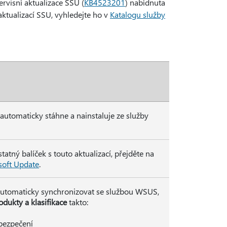
rvisní aktualizace SSU (
KB4523201
) nabídnuta
aktualizací SSU, vyhledejte ho v
Katalogu služby
 automaticky stáhne a nainstaluje ze služby
atný balíček s touto aktualizací, přejděte na
soft Update
.
 automaticky synchronizovat se službou WSUS,
odukty a klasifikace
takto:
bezpečení