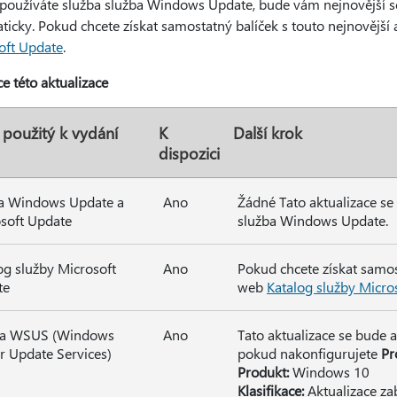
používáte služba služba Windows Update, bude vám nejnovější se
icky. Pokud chcete získat samostatný balíček s touto nejnovější 
oft Update
.
ce této aktualizace
 použitý k vydání
K
Další krok
dispozici
a Windows Update a
Ano
Žádné Tato aktualizace se
soft Update
služba Windows Update.
og služby Microsoft
Ano
Pokud chcete získat samost
te
web
Katalog služby Micro
ba WSUS (Windows
Ano
Tato aktualizace se bude
r Update Services)
pokud nakonfigurujete
Pr
Produkt:
Windows 10
Klasifikace:
Aktualizace za