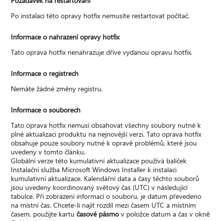
Požadavek na restartování
Po instalaci této opravy hotfix nemusíte restartovat počítač.
Informace o nahrazení opravy hotfix
Tato oprava hotfix nenahrazuje dříve vydanou opravu hotfix.
Informace o registrech
Nemáte žádné změny registru.
Informace o souborech
Tato oprava hotfix nemusí obsahovat všechny soubory nutné k
plné aktualizaci produktu na nejnovější verzi. Tato oprava hotfix
obsahuje pouze soubory nutné k opravě problémů, které jsou
uvedeny v tomto článku.
Globální verze této kumulativní aktualizace používá balíček
Instalační služba Microsoft Windows Installer k instalaci
kumulativní aktualizace. Kalendářní data a časy těchto souborů
jsou uvedeny koordinovaný světový čas (UTC) v následující
tabulce. Při zobrazení informací o souboru, je datum převedeno
na místní čas. Chcete-li najít rozdíl mezi časem UTC a místním
časem, použijte kartu
časové pásmo
v položce datum a čas v okně