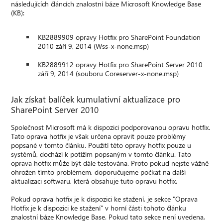
následujících článcích znalostní báze Microsoft Knowledge Base
(KB):
KB2889909 opravy Hotfix pro SharePoint Foundation
2010 září 9, 2014 (Wss-x-none.msp)
KB2889912 opravy Hotfix pro SharePoint Server 2010
září 9, 2014 (souboru Coreserver-x-none.msp)
Jak získat balíček kumulativní aktualizace pro
SharePoint Server 2010
Společnost Microsoft má k dispozici podporovanou opravu hotfix.
Tato oprava hotfix je však určena opravit pouze problémy
popsané v tomto článku. Použití této opravy hotfix pouze u
systémů, dochází k potížím popsaným v tomto článku. Tato
oprava hotfix může být dále testována. Proto pokud nejste vážně
ohrožen tímto problémem, doporučujeme počkat na další
aktualizaci softwaru, která obsahuje tuto opravu hotfix.
Pokud oprava hotfix je k dispozici ke stažení, je sekce "Oprava
Hotfix je k dispozici ke stažení" v horní části tohoto článku
znalostní báze Knowledge Base. Pokud tato sekce není uvedena,