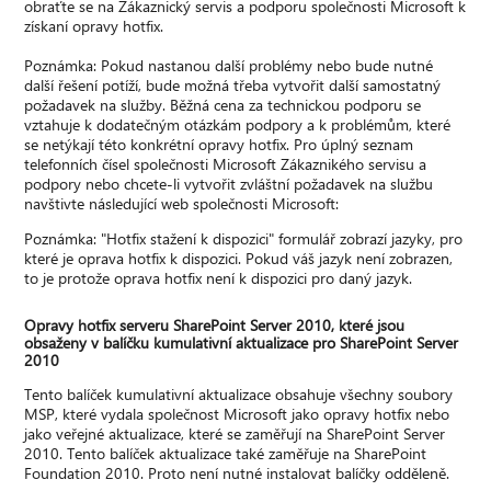
obraťte se na Zákaznický servis a podporu společnosti Microsoft k
získaní opravy hotfix.
Poznámka: Pokud nastanou další problémy nebo bude nutné
další řešení potíží, bude možná třeba vytvořit další samostatný
požadavek na služby. Běžná cena za technickou podporu se
vztahuje k dodatečným otázkám podpory a k problémům, které
se netýkají této konkrétní opravy hotfix. Pro úplný seznam
telefonních čísel společnosti Microsoft Zákaznikého servisu a
podpory nebo chcete-li vytvořit zvláštní požadavek na službu
navštivte následující web společnosti Microsoft:
Poznámka: "Hotfix stažení k dispozici" formulář zobrazí jazyky, pro
které je oprava hotfix k dispozici. Pokud váš jazyk není zobrazen,
to je protože oprava hotfix není k dispozici pro daný jazyk.
Opravy hotfix serveru SharePoint Server 2010, které jsou
obsaženy v balíčku kumulativní aktualizace pro SharePoint Server
2010
Tento balíček kumulativní aktualizace obsahuje všechny soubory
MSP, které vydala společnost Microsoft jako opravy hotfix nebo
jako veřejné aktualizace, které se zaměřují na SharePoint Server
2010. Tento balíček aktualizace také zaměřuje na SharePoint
Foundation 2010. Proto není nutné instalovat balíčky odděleně.