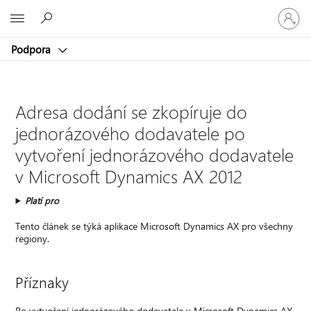
Přihlaste
Microsoft
se
ke
Podpora
svému
účtu
Adresa dodání se zkopíruje do
jednorázového dodavatele po
vytvoření jednorázového dodavatele
v Microsoft Dynamics AX 2012
Platí pro
Tento článek se týká aplikace Microsoft Dynamics AX pro všechny
regiony.
Příznaky
Po vytvoření jednorázového dodavatele v Microsoft Dynamics AX