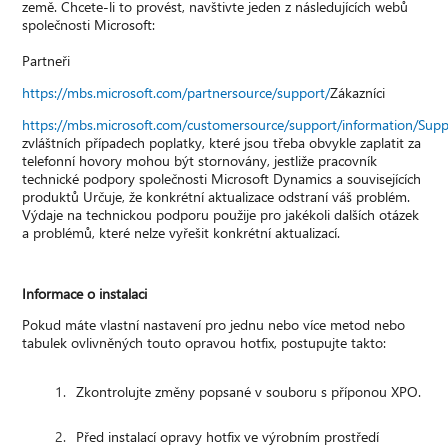
země. Chcete-li to provést, navštivte jeden z následujících webů
společnosti Microsoft:
Partneři
https://mbs.microsoft.com/partnersource/support/
Zákazníci
https://mbs.microsoft.com/customersource/support/information/Sup
zvláštních případech poplatky, které jsou třeba obvykle zaplatit za
telefonní hovory mohou být stornovány, jestliže pracovník
technické podpory společnosti Microsoft Dynamics a souvisejících
produktů Určuje, že konkrétní aktualizace odstraní váš problém.
Výdaje na technickou podporu použije pro jakékoli dalších otázek
a problémů, které nelze vyřešit konkrétní aktualizací.
Informace o instalaci
Pokud máte vlastní nastavení pro jednu nebo více metod nebo
tabulek ovlivněných touto opravou hotfix, postupujte takto:
Zkontrolujte změny popsané v souboru s příponou XPO.
Před instalací opravy hotfix ve výrobním prostředí