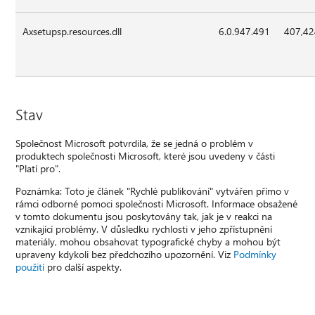
Axsetupsp.resources.dll
6.0.947.491
407,4
Stav
Společnost Microsoft potvrdila, že se jedná o problém v
produktech společnosti Microsoft, které jsou uvedeny v části
"Platí pro".
Poznámka: Toto je článek "Rychlé publikování" vytvářen přímo v
rámci odborné pomoci společnosti Microsoft. Informace obsažené
v tomto dokumentu jsou poskytovány tak, jak je v reakci na
vznikající problémy. V důsledku rychlosti v jeho zpřístupnění
materiály, mohou obsahovat typografické chyby a mohou být
upraveny kdykoli bez předchozího upozornění. Viz
Podmínky
použití
pro další aspekty.