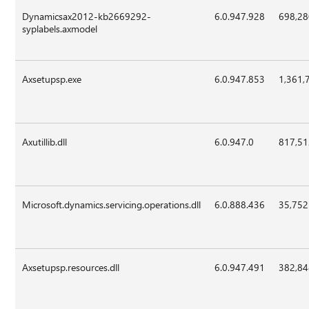
Dynamicsax2012-kb2669292-
6.0.947.928
698,2
syplabels.axmodel
Axsetupsp.exe
6.0.947.853
1,361,
Axutillib.dll
6.0.947.0
817,5
Microsoft.dynamics.servicing.operations.dll
6.0.888.436
35,752
Axsetupsp.resources.dll
6.0.947.491
382,8