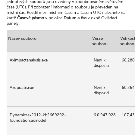
jednotlivých souborů jsou uvedeny v koordinovaném světovém
čase (UTC). Při zobrazení informací o souboru je převeden na
místní čas. Rozdíl mezi místním časem a časem UTC naleznete na
kartě
Časové pásmo
v položce
Datum a čas
v okně Ovládací
panely.
Název souboru
Verze
Velikos
souboru
soubor
Aximpactanalysis.exe
Není k
60,280
dispozici
Axupdate.exe
Není k
60,264
dispozici
Dynamicsax2012-kb2669292-
6.0.947.928
107,4
foundation.axmodel