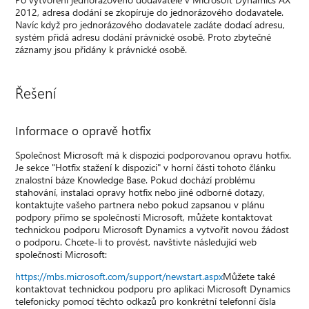
2012, adresa dodání se zkopíruje do jednorázového dodavatele.
Navíc když pro jednorázového dodavatele zadáte dodací adresu,
systém přidá adresu dodání právnické osobě. Proto zbytečné
záznamy jsou přidány k právnické osobě.
Řešení
Informace o opravě hotfix
Společnost Microsoft má k dispozici podporovanou opravu hotfix.
Je sekce "Hotfix stažení k dispozici" v horní části tohoto článku
znalostní báze Knowledge Base. Pokud dochází problému
stahování, instalaci opravy hotfix nebo jiné odborné dotazy,
kontaktujte vašeho partnera nebo pokud zapsanou v plánu
podpory přímo se společností Microsoft, můžete kontaktovat
technickou podporu Microsoft Dynamics a vytvořit novou žádost
o podporu. Chcete-li to provést, navštivte následující web
společnosti Microsoft:
https://mbs.microsoft.com/support/newstart.aspx
Můžete také
kontaktovat technickou podporu pro aplikaci Microsoft Dynamics
telefonicky pomocí těchto odkazů pro konkrétní telefonní čísla