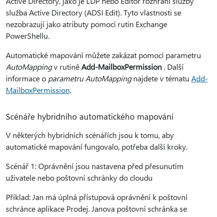
Active Directory, jako je LDP nebo Editor rozhraní služby
služba Active Directory (ADSI Edit). Tyto vlastnosti se
nezobrazují jako atributy pomocí rutin Exchange
PowerShellu.
Automatické mapování můžete zakázat pomocí parametru
AutoMapping
v rutině
Add-MailboxPermission
. Další
informace o
parametru AutoMapping
najdete v tématu
Add-
MailboxPermission
.
Scénáře hybridního automatického mapování
V některých hybridních scénářích jsou k tomu, aby
automatické mapování fungovalo, potřeba další kroky.
Scénář 1: Oprávnění jsou nastavena před přesunutím
uživatele nebo poštovní schránky do cloudu
Příklad: Jan má úplná přístupová oprávnění k poštovní
schránce aplikace Prodej. Janova poštovní schránka se