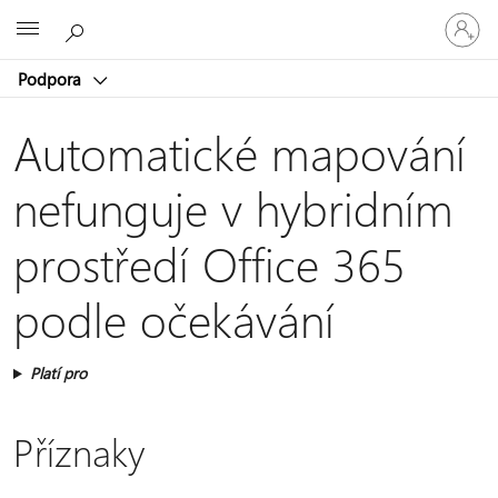
Přihlaste
Microsoft
se
ke
Podpora
svému
účtu
Automatické mapování
nefunguje v hybridním
prostředí Office 365
podle očekávání
Platí pro
Příznaky