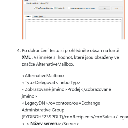
Po dokončení testu si prohlédněte obsah na kartě
XML
. Všimněte si hodnot, které jsou obsaženy ve
značce AlternativeMailbox.
<AlternativeMailbox>
<Typ>Delegovat< nebo Typ>
<Zobrazované jméno>Prodej</Zobrazované
jméno>
<LegacyDN>/o=contoso/ou=Exchange
Administrative Group
(FYDIBOHF23SPDLT)/cn=Recipients/cn=Sales</Leg
< <
Název serveru
>/Server>