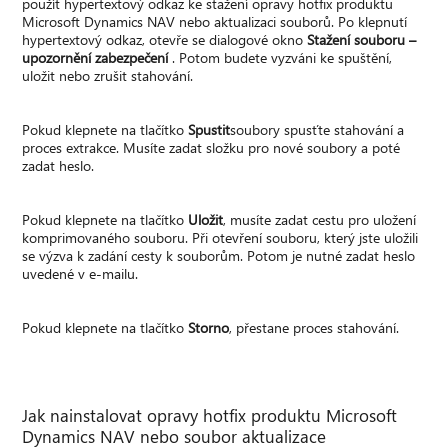
použít hypertextový odkaz ke stažení opravy hotfix produktu
Microsoft Dynamics NAV nebo aktualizaci souborů. Po klepnutí
hypertextový odkaz, otevře se dialogové okno
Stažení souboru –
upozornění zabezpečení
. Potom budete vyzváni ke spuštění,
uložit nebo zrušit stahování.
Pokud klepnete na tlačítko
Spustit
soubory spusťte stahování a
proces extrakce. Musíte zadat složku pro nové soubory a poté
zadat heslo.
Pokud klepnete na tlačítko
Uložit
, musíte zadat cestu pro uložení
komprimovaného souboru. Při otevření souboru, který jste uložili
se výzva k zadání cesty k souborům. Potom je nutné zadat heslo
uvedené v e-mailu.
Pokud klepnete na tlačítko
Storno
, přestane proces stahování.
Jak nainstalovat opravy hotfix produktu Microsoft
Dynamics NAV nebo soubor aktualizace