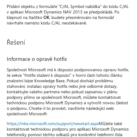
Přidání objektu z formuláře "C/AL Symbol nabídka" do kódu C/AL
v aplikaci Microsoft Dynamics NAV 2013 se předpokládá. Po
klepnutí na tlačítko
OK
, budete přesměrováni na formulář
návrháře namísto kódu C/AL neočekávaně.
Řešení
Informace o opravě hotfix
Společnost Microsoft má k dispozici podporovanou opravu hotfix.
Je sekce "Hotfix stažení k dispozici" v horní části tohoto článku
znalostní báze Knowledge Base. Pokud dochází problému
stahování, instalaci opravy hotfix nebo jiné odborné dotazy,
kontaktujte vašeho partnera nebo pokud zapsanou v plánu
podpory přímo se společností Microsoft, můžete kontaktovat
technickou podporu Microsoft Dynamics a vytvořit novou žádost
o podporu. Chcete-li to provést, navštivte následující web
společnosti Microsoft:
https://mbs.microsoft.com/support/newstart.aspx
Můžete také
kontaktovat technickou podporu pro aplikaci Microsoft Dynamics
telefonicky pomocí těchto odkazů pro konkrétní telefonní čísla