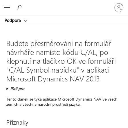
Přihlaste
Microsoft
se
ke
Podpora
svému
účtu
Budete přesměrováni na formulář
návrháře namísto kódu C/AL, po
klepnutí na tlačítko OK ve formuláři
"C/AL Symbol nabídku" v aplikaci
Microsoft Dynamics NAV 2013
Platí pro
Tento článek se týká aplikace Microsoft Dynamics NAV ve všech
zemích a všechna národní prostředí jazyka.
Příznaky