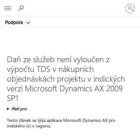
Přihlaste
Microsoft
se
ke
Podpora
svému
účtu
Daň ze služeb není vyloučen z
výpočtu TDS v nákupních
objednávkách projektu v indických
verzi Microsoft Dynamics AX 2009
SP1
Platí pro
Tento článek se týká aplikace Microsoft Dynamics AX pro
indického (v) v regionu.