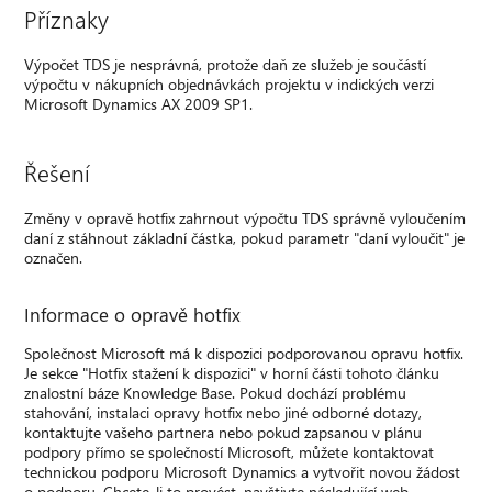
Příznaky
Výpočet TDS je nesprávná, protože daň ze služeb je součástí
výpočtu v nákupních objednávkách projektu v indických verzi
Microsoft Dynamics AX 2009 SP1.
Řešení
Změny v opravě hotfix zahrnout výpočtu TDS správně vyloučením
daní z stáhnout základní částka, pokud parametr "daní vyloučit" je
označen.
Informace o opravě hotfix
Společnost Microsoft má k dispozici podporovanou opravu hotfix.
Je sekce "Hotfix stažení k dispozici" v horní části tohoto článku
znalostní báze Knowledge Base. Pokud dochází problému
stahování, instalaci opravy hotfix nebo jiné odborné dotazy,
kontaktujte vašeho partnera nebo pokud zapsanou v plánu
podpory přímo se společností Microsoft, můžete kontaktovat
technickou podporu Microsoft Dynamics a vytvořit novou žádost
o podporu. Chcete-li to provést, navštivte následující web