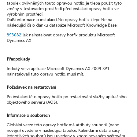
tabulek ovlivněných touto opravou hotfix, je třeba použít tyto
změny v testovacím prostředí před instalací opravy hotfix ve
výrobním prostředí.
Další informace o instalaci této opravy hotfix klepněte na
následující číslo článku databáze Microsoft Knowledge Base:
893082
jak nainstalovat opravy hotfix produktu Microsoft
Dynamics AX
Předpoklady
Indický verzi aplikace Microsoft Dynamics AX 2009 SP1
nainstalovali tuto opravu hotfix, musí mít.
Požadavek na restartování
Po instalaci této opravy hotfix po restartování služby aplikačního
objektového serveru (AOS).
Informace o souborech
Globální verze této opravy hotfix má atributy souborů (nebo
novější) uvedené v následující tabulce. Kalendářní data a časy
jednotlivých souborů jsou uvedeny v koordinovaném světovém