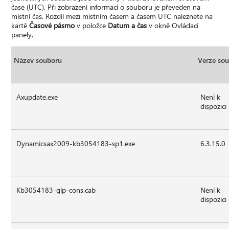
čase (UTC). Při zobrazení informací o souboru je převeden na
místní čas. Rozdíl mezi místním časem a časem UTC naleznete na
kartě
Časové pásmo
v položce
Datum a čas
v okně Ovládací
panely.
Název souboru
Verze so
Axupdate.exe
Není k
dispozici
Dynamicsax2009-kb3054183-sp1.exe
6.3.15.0
Kb3054183-glp-cons.cab
Není k
dispozici