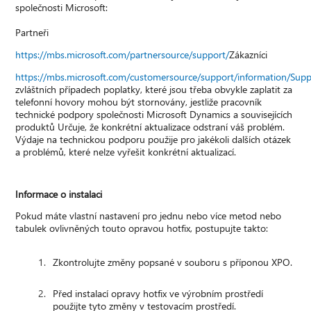
společnosti Microsoft:
Partneři
https://mbs.microsoft.com/partnersource/support/
Zákazníci
https://mbs.microsoft.com/customersource/support/information/Sup
zvláštních případech poplatky, které jsou třeba obvykle zaplatit za
telefonní hovory mohou být stornovány, jestliže pracovník
technické podpory společnosti Microsoft Dynamics a souvisejících
produktů Určuje, že konkrétní aktualizace odstraní váš problém.
Výdaje na technickou podporu použije pro jakékoli dalších otázek
a problémů, které nelze vyřešit konkrétní aktualizací.
Informace o instalaci
Pokud máte vlastní nastavení pro jednu nebo více metod nebo
tabulek ovlivněných touto opravou hotfix, postupujte takto:
Zkontrolujte změny popsané v souboru s příponou XPO.
Před instalací opravy hotfix ve výrobním prostředí
použijte tyto změny v testovacím prostředí.