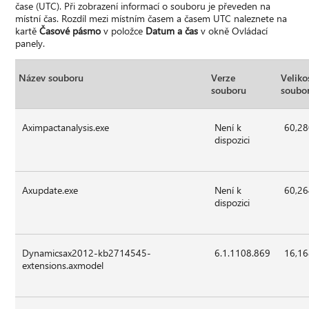
čase (UTC). Při zobrazení informací o souboru je převeden na
místní čas. Rozdíl mezi místním časem a časem UTC naleznete na
kartě
Časové pásmo
v položce
Datum a čas
v okně Ovládací
panely.
Název souboru
Verze
Veliko
souboru
soubo
Aximpactanalysis.exe
Není k
60,2
dispozici
Axupdate.exe
Není k
60,2
dispozici
Dynamicsax2012-kb2714545-
6.1.1108.869
16,1
extensions.axmodel