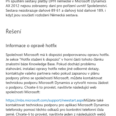
Při spuštění sestavy platby DPH německé v Microsoft Dynamics
AX 2012 nejsou zobrazeny daní pro pořízení uvnitř Společenství.
Sestava nezobrazuje daňové 89 61 a daňový kód daňové 189, i
když jsou součástí rozložení Německá sestava.
Řešení
Informace o opravě hotfix
Společnost Microsoft má k dispozici podporovanou opravu hotfix.
Je sekce "Hotfix stažení k dispozici" v horní části tohoto článku
znalostní báze Knowledge Base. Pokud dochází problému
stahování, instalaci opravy hotfix nebo jiné odborné dotazy,
kontaktujte vašeho partnera nebo pokud zapsanou v plánu
podpory přímo se společností Microsoft, můžete kontaktovat
technickou podporu Microsoft Dynamics a vytvořit novou žádost
o podporu. Chcete-li to provést, navštivte následující web
společnosti Microsoft:
https://mbs.microsoft.com/support/newstart.aspx
Můžete také
kontaktovat technickou podporu pro aplikaci Microsoft Dynamics
telefonicky pomocí těchto odkazů pro konkrétní telefonní čísla
země. Chcete-li to provést, navštivte jeden z následujících webů