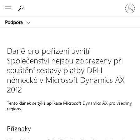
Přihlaste
Microsoft
se
ke
Podpora
svému
účtu
Daně pro pořízení uvnitř
Společenství nejsou zobrazeny při
spuštění sestavy platby DPH
německé v Microsoft Dynamics AX
2012
Tento článek se týká aplikace Microsoft Dynamics AX pro všechny
regiony.
Příznaky