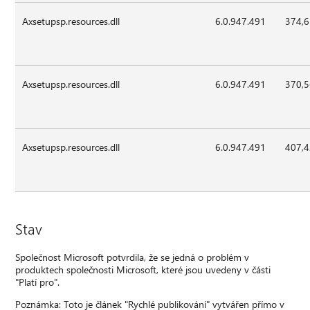
Axsetupsp.resources.dll
6.0.947.491
374,
Axsetupsp.resources.dll
6.0.947.491
370,
Axsetupsp.resources.dll
6.0.947.491
407,
Stav
Společnost Microsoft potvrdila, že se jedná o problém v
produktech společnosti Microsoft, které jsou uvedeny v části
"Platí pro".
Poznámka: Toto je článek "Rychlé publikování" vytvářen přímo v