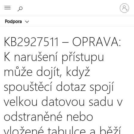
Přihlaste
Microsoft
se
ke
Podpora
svému
účtu
KB2927511 – OPRAVA:
K narušení přístupu
může dojít, když
spouštěcí dotaz spojí
velkou datovou sadu v
odstraněné nebo
vložené tabulce a běží