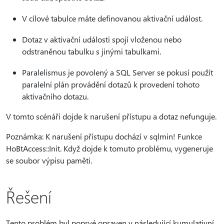
V cílové tabulce máte definovanou aktivační událost.
Dotaz v aktivační události spojí vloženou nebo
odstraněnou tabulku s jinými tabulkami.
Paralelismus je povolený a SQL Server se pokusí použít
paralelní plán provádění dotazů k provedení tohoto
aktivačního dotazu.
V tomto scénáři dojde k narušení přístupu a dotaz nefunguje.
Poznámka: K narušení přístupu dochází v sqlmin! Funkce
HoBtAccess::Init. Když dojde k tomuto problému, vygeneruje
se soubor výpisu paměti.
Řešení
Tento problém byl poprvé opraven v následující kumulativní