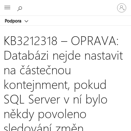
Přihlaste
Microsoft
se
ke
Podpora
svému
účtu
KB3212318 – OPRAVA:
Databázi nejde nastavit
na částečnou
kontejnment, pokud
SQL Server v ní bylo
někdy povoleno
sledování změn