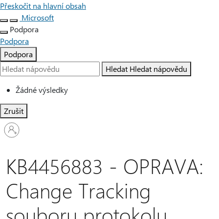
Přeskočit na hlavní obsah
Microsoft
Podpora
Podpora
Podpora
Hledat
Hledat nápovědu
Žádné výsledky
Zrušit
Přihlaste
se
ke
svému
KB4456883 - OPRAVA:
účtu
Change Tracking
souboru protokolu