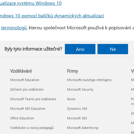
ualizace systému Windows 10
indows 10 pomocí balíčků dynamických aktualizací
o
terminologii
, kterou společnost Microsoft používá k popisování a
Byly tyto informace užitečné?
Ano
Ne
Vzdělávání
Firmy
V
Microsoft Education
Microsofts kunstige intelligens
Mi
Zařízení pro vzdělávání
Microsoft Security
Mi
Microsoft Teams pro vzdělávání
Azure
Po
in
Microsoft 365 Education
Dynamics 365
O
Office Education
Microsoft 365
M
Vzdělávání a rozvoj pedagogů
Microsoft Advertising
Mi