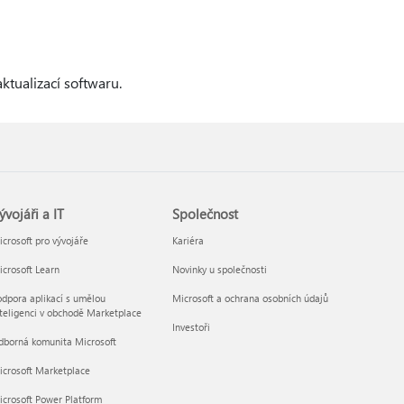
ktualizací softwaru.
ývojáři a IT
Společnost
crosoft pro vývojáře
Kariéra
crosoft Learn
Novinky u společnosti
dpora aplikací s umělou
Microsoft a ochrana osobních údajů
teligenci v obchodě Marketplace
Investoři
dborná komunita Microsoft
icrosoft Marketplace
crosoft Power Platform