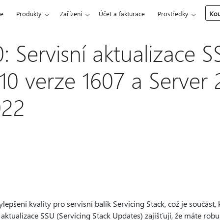
ce
Produkty
Zařízení
Účet a fakturace
Prostředky
Kou
: Servisní aktualizace 
0 verze 1607 a Server 2
022
epšení kvality pro servisní balík Servicing Stack, což je součást, 
ktualizace SSU (Servicing Stack Updates) zajišťují, že máte robus