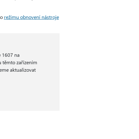
do
režimu obnovení nástroje
e 1607 na
ou těmto zařízením
jeme aktualizovat