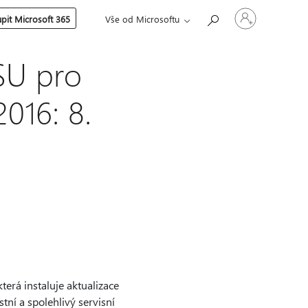
Přihlaste
pit Microsoft 365
Vše od Microsoftu
se
ke
svému
účtu
SSU pro
016: 8.
která instaluje aktualizace
tní a spolehlivý servisní