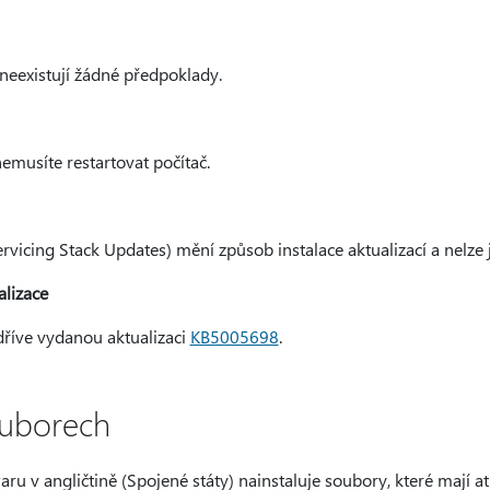
 neexistují žádné předpoklady.
nemusíte restartovat počítač.
rvicing Stack Updates) mění způsob instalace aktualizací a nelze j
alizace
dříve vydanou aktualizaci
KB5005698
.
ouborech
aru v angličtině (Spojené státy) nainstaluje soubory, které mají a