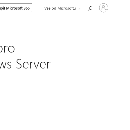
Přihlaste
pit Microsoft 365
Vše od Microsoftu
se
ke
svému
účtu
pro
ws Server