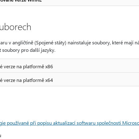
ouborech
aru v angličtině (Spojené státy) nainstaluje soubory, které mají ná
 soubory pro další jazyky.
 verze na platformě x86
 verze na platformě x64
ie používané při popisu aktualizací softwaru společnosti Microso
u