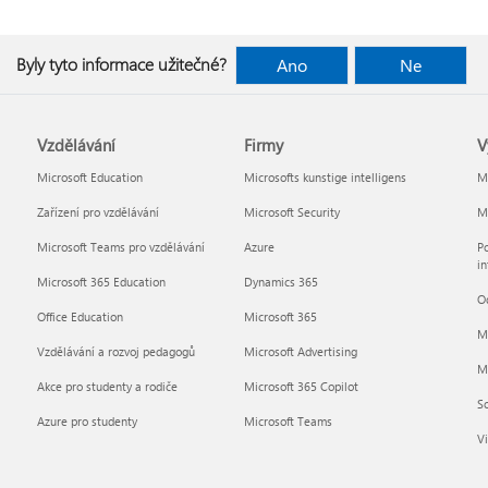
Byly tyto informace užitečné?
Ano
Ne
Vzdělávání
Firmy
V
Microsoft Education
Microsofts kunstige intelligens
Mi
Zařízení pro vzdělávání
Microsoft Security
Mi
Microsoft Teams pro vzdělávání
Azure
Po
in
Microsoft 365 Education
Dynamics 365
O
Office Education
Microsoft 365
M
Vzdělávání a rozvoj pedagogů
Microsoft Advertising
Mi
Akce pro studenty a rodiče
Microsoft 365 Copilot
So
Azure pro studenty
Microsoft Teams
Vi