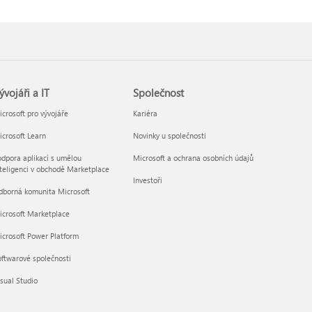
ývojáři a IT
Společnost
crosoft pro vývojáře
Kariéra
crosoft Learn
Novinky u společnosti
dpora aplikací s umělou
Microsoft a ochrana osobních údajů
teligenci v obchodě Marketplace
Investoři
dborná komunita Microsoft
icrosoft Marketplace
crosoft Power Platform
ftwarové společnosti
sual Studio