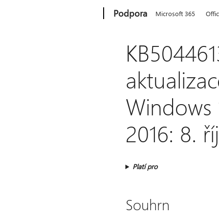
Microsoft
Podpora
Microsoft 365
Offi
KB504461
aktualiza
Windows 1
2016: 8. ř
Platí pro
Souhrn