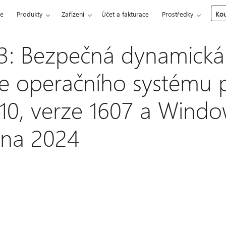
ce
Produkty
Zařízení
Účet a fakturace
Prostředky
Kou
3: Bezpečná dynamická
ce operačního systému 
0, verze 1607 a Windo
íjna 2024