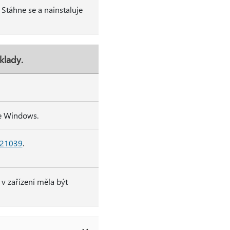
 Stáhne se a nainstaluje
klady.
ge Windows.
21039
.
 v zařízení měla být