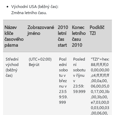
Východní USA (běžný čas):
Změna letního času.
Název
Zobrazované
2010
Konec
Podklíč
klíče
jméno
letní
letního
TZI
časového
čas
času
pásma
start
2010
Střední
(UTC+02:00)
Posl
Posled
"TZI"=hex:
východ
Bejrút
ední
ní
88,ff,ff,ff,0
(běžný
sobo
sobotu
0,00,00,00
čas)
tu v
v říjnu
,c4,ff,ff,ff,ff
břez
v
,00,0a,00,
nu v
23:59:
06,00,05,0
23:5
59.999
0,17,00,3b
9:59.
,00,3b,00,
999
e7,03,00,0
0,03,00,03
,00,06,00,