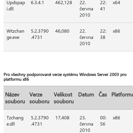
Updspap
6.3.4.1
462,128
22.
22:
x64
i.dll
června
41
2010
Wtzchan
5.2.3790
46,080
22.
22:
x86
ge.exe
.4731
června
38
2010
Pro všechny podporované verze systému Windows Server 2003 pro
platformu x86
Název
Verze
Velikost
Datum
Čas
Platform
souboru
souboru
souboru
Tzchang
5.2.3790
17,408
23.
00:
x86
e.dll
.4731
června
56
2010