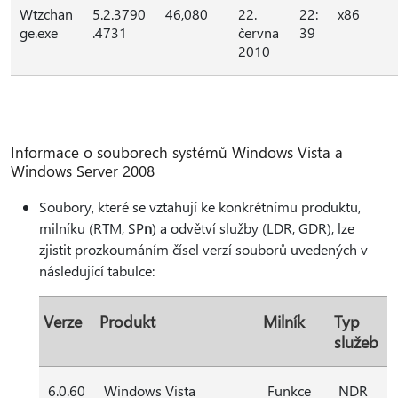
Wtzchan
5.2.3790
46,080
22.
22:
x86
ge.exe
.4731
června
39
2010
Informace o souborech systémů Windows Vista a
Windows Server 2008
Soubory, které se vztahují ke konkrétnímu produktu,
milníku (RTM, SP
n
) a odvětví služby (LDR, GDR), lze
zjistit prozkoumáním čísel verzí souborů uvedených v
následující tabulce:
Verze
Produkt
Milník
Typ
služeb
6.0.60
Windows Vista
Funkce
NDR