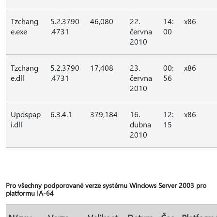
Tzchang
5.2.3790
46,080
22.
14:
x86
e.exe
.4731
června
00
2010
Tzchang
5.2.3790
17,408
23.
00:
x86
e.dll
.4731
června
56
2010
Updspap
6.3.4.1
379,184
16.
12:
x86
i.dll
dubna
15
2010
Pro všechny podporované verze systému Windows Server 2003 pro
platformu IA-64