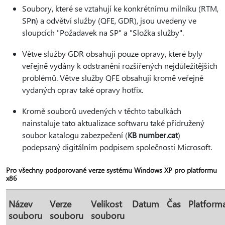
Soubory, které se vztahují ke konkrétnímu milníku (RTM,
SP
n
) a odvětví služby (QFE, GDR), jsou uvedeny ve
sloupcích "Požadavek na SP" a "Složka služby".
Větve služby GDR obsahují pouze opravy, které byly
veřejně vydány k odstranění rozšířených nejdůležitějších
problémů. Větve služby QFE obsahují kromě veřejně
vydaných oprav také opravy hotfix.
Kromě souborů uvedených v těchto tabulkách
nainstaluje tato aktualizace softwaru také přidružený
soubor katalogu zabezpečení (
KB number.cat
)
podepsaný digitálním podpisem společnosti Microsoft.
Pro všechny podporované verze systému Windows XP pro platformu
x86
Název
Verze
Velikost
Datum
Čas
Platform
souboru
souboru
souboru