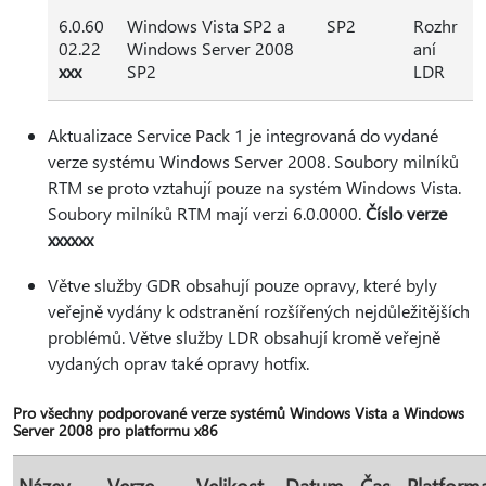
6.0.60
Windows Vista SP2 a
SP2
Rozhr
02.22
Windows Server 2008
aní
xxx
SP2
LDR
Aktualizace Service Pack 1 je integrovaná do vydané
verze systému Windows Server 2008. Soubory milníků
RTM se proto vztahují pouze na systém Windows Vista.
Soubory milníků RTM mají verzi 6.0.0000.
Číslo verze
xxxxxx
Větve služby GDR obsahují pouze opravy, které byly
veřejně vydány k odstranění rozšířených nejdůležitějších
problémů. Větve služby LDR obsahují kromě veřejně
vydaných oprav také opravy hotfix.
Pro všechny podporované verze systémů Windows Vista a Windows
Server 2008 pro platformu x86
Název
Verze
Velikost
Datum
Čas
Platform