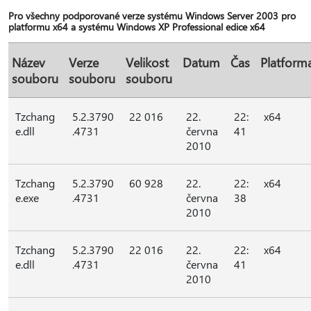
Pro všechny podporované verze systému Windows Server 2003 pro
platformu x64 a systému Windows XP Professional edice x64
Název
Verze
Velikost
Datum
Čas
Platform
souboru
souboru
souboru
Tzchang
5.2.3790
22 016
22.
22:
x64
e.dll
.4731
června
41
2010
Tzchang
5.2.3790
60 928
22.
22:
x64
e.exe
.4731
června
38
2010
Tzchang
5.2.3790
22 016
22.
22:
x64
e.dll
.4731
června
41
2010