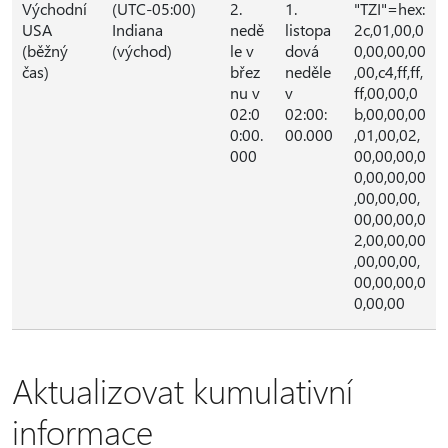
Východní
(UTC-05:00)
2.
1.
"TZI"=hex:
USA
Indiana
nedě
listopa
2c,01,00,0
(běžný
(východ)
le v
dová
0,00,00,00
čas)
břez
neděle
,00,c4,ff,ff,
nu v
v
ff,00,00,0
02:0
02:00:
b,00,00,00
0:00.
00.000
,01,00,02,
000
00,00,00,0
0,00,00,00
,00,00,00,
00,00,00,0
2,00,00,00
,00,00,00,
00,00,00,0
0,00,00
Aktualizovat kumulativní
informace