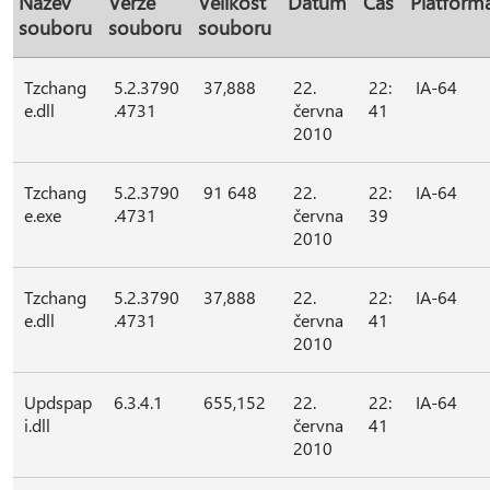
Název
Verze
Velikost
Datum
Čas
Platform
souboru
souboru
souboru
Tzchang
5.2.3790
37,888
22.
22:
IA-64
e.dll
.4731
června
41
2010
Tzchang
5.2.3790
91 648
22.
22:
IA-64
e.exe
.4731
června
39
2010
Tzchang
5.2.3790
37,888
22.
22:
IA-64
e.dll
.4731
června
41
2010
Updspap
6.3.4.1
655,152
22.
22:
IA-64
i.dll
června
41
2010