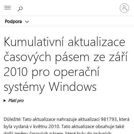
Přihlaste
Microsoft
se
ke
Podpora
svému
účtu
Kumulativní aktualizace
časových pásem ze září
2010 pro operační
systémy Windows
Platí pro
Důležité: Tato aktualizace nahrazuje aktualizaci 981793, která
byla vydaná v květnu 2010. Tato aktualizace obsahuje také
další změny časových pásem, které byly do právních