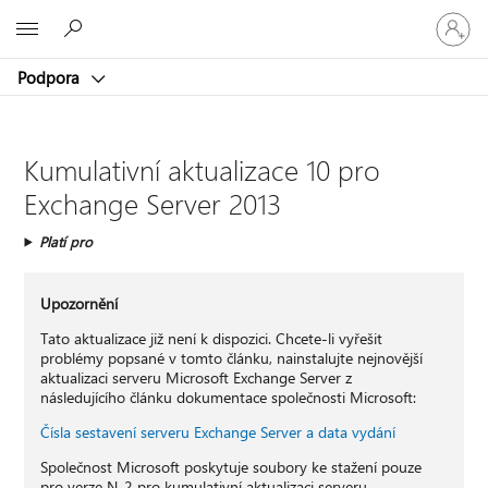
Přihlaste
Microsoft
se
ke
Podpora
svému
účtu
Kumulativní aktualizace 10 pro
Exchange Server 2013
Platí pro
Upozornění
Tato aktualizace již není k dispozici. Chcete-li vyřešit
problémy popsané v tomto článku, nainstalujte nejnovější
aktualizaci serveru Microsoft Exchange Server z
následujícího článku dokumentace společnosti Microsoft:
Čísla sestavení serveru Exchange Server a data vydání
Společnost Microsoft poskytuje soubory ke stažení pouze
pro verze N-2 pro kumulativní aktualizaci serveru