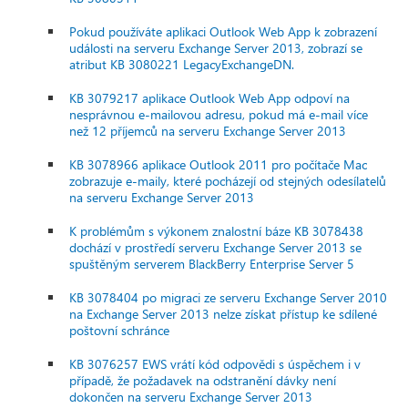
Pokud používáte aplikaci Outlook Web App k zobrazení
události na serveru Exchange Server 2013, zobrazí se
atribut KB 3080221 LegacyExchangeDN.
KB 3079217 aplikace Outlook Web App odpoví na
nesprávnou e-mailovou adresu, pokud má e-mail více
než 12 příjemců na serveru Exchange Server 2013
KB 3078966 aplikace Outlook 2011 pro počítače Mac
zobrazuje e-maily, které pocházejí od stejných odesílatelů
na serveru Exchange Server 2013
K problémům s výkonem znalostní báze KB 3078438
dochází v prostředí serveru Exchange Server 2013 se
spuštěným serverem BlackBerry Enterprise Server 5
KB 3078404 po migraci ze serveru Exchange Server 2010
na Exchange Server 2013 nelze získat přístup ke sdílené
poštovní schránce
KB 3076257 EWS vrátí kód odpovědi s úspěchem i v
případě, že požadavek na odstranění dávky není
dokončen na serveru Exchange Server 2013