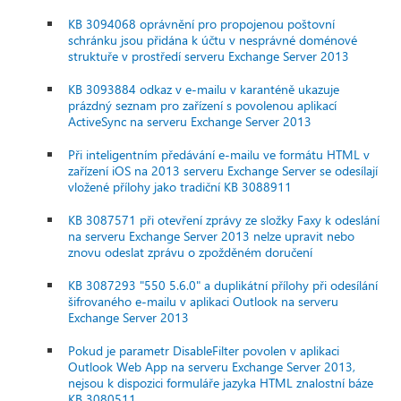
KB 3094068 oprávnění pro propojenou poštovní
schránku jsou přidána k účtu v nesprávné doménové
struktuře v prostředí serveru Exchange Server 2013
KB 3093884 odkaz v e-mailu v karanténě ukazuje
prázdný seznam pro zařízení s povolenou aplikací
ActiveSync na serveru Exchange Server 2013
Při inteligentním předávání e-mailu ve formátu HTML v
zařízení iOS na 2013 serveru Exchange Server se odesílají
vložené přílohy jako tradiční KB 3088911
KB 3087571 při otevření zprávy ze složky Faxy k odeslání
na serveru Exchange Server 2013 nelze upravit nebo
znovu odeslat zprávu o zpožděném doručení
KB 3087293 "550 5.6.0" a duplikátní přílohy při odesílání
šifrovaného e-mailu v aplikaci Outlook na serveru
Exchange Server 2013
Pokud je parametr DisableFilter povolen v aplikaci
Outlook Web App na serveru Exchange Server 2013,
nejsou k dispozici formuláře jazyka HTML znalostní báze
KB 3080511