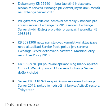
Dokumenty KB 2999011 jsou částečně indexovány
hledáním serveru Exchange při vložení jiných dokumentů
na Exchange Server 2013
Při vytváření vzdálené poštovní schránky v konzole pro
správu serveru Exchange na 2013 serveru Exchange
Server chybí Nástroj pro výběr organizační jednotky KB
2983161
KB 3091308 nelze nainstalovat kumulativní aktualizace
nebo aktualizaci Service Pack, pokud je v serveru
Exchange Server definováno nastavení MachinePolicy
nebo UserPolicy 2013
KB 3096978 "při používání aplikace Bing map v aplikaci
Outlook Web App na 2013 serveru Exchange Server
došlo k chybě
Server KB 3110763 se spuštěným serverem Exchange
Server 2013, pokud je neúspěšná funkce ActiveDirectory,
Tivityprobe
Další informace