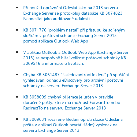
Při použití oprávnění Odeslat jako na 2013 serveru
Exchange Server se protokolují databáze KB 3074823
Neodesílat jako auditované události
KB 3071776 "problém nastal" při přístupu ke sdíleným
složkám v poštovní schránce Exchang Server 2013
pomocí aplikace Outlook Web App
V aplikaci Outlook a Outlook Web App (Exchange Server
2013) se nesprávně hlásí velikost poštovní schránky KB
3069516 a informace o kvótách.
Chyba KB 3061487 "Failedovantrootfolders" při spuštění
vyhledávání odhadu eDiscovery pro archivní poštovní
schránky na serveru Exchange Server 2013
KB 3058609 chybný příjemce je určen v pravidle
doručené pošty, které má možnost ForwardTo nebo
RedirectTo na serveru Exchange Server 2013
KB 3009631 rozšířené hledání oproti složce Odeslaná
pošta v aplikaci Outlook nevrátí žádný výsledek na
serveru Exchange Server 2013