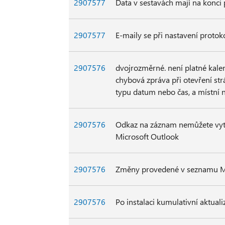
2907577
Data v sestavách mají na konci 
2907577
E-maily se při nastavení protok
2907576
dvojrozměrné. není platné kale
chybová zpráva při otevření str
typu datum nebo čas, a místní
2907576
Odkaz na záznam nemůžete vytv
Microsoft Outlook
2907576
Změny provedené v seznamu Me
2907576
Po instalaci kumulativní aktual