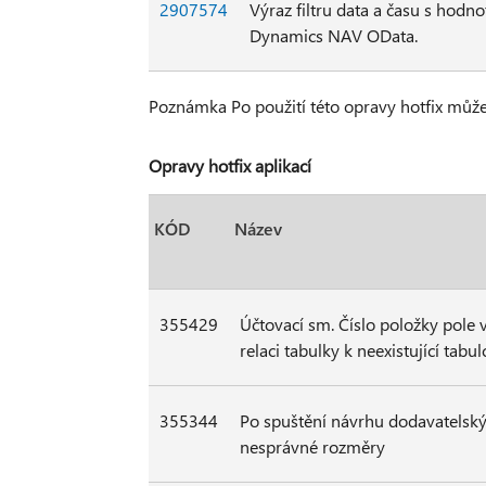
2907574
Výraz filtru data a času s hod
Dynamics NAV OData.
Poznámka Po použití této opravy hotfix může
Opravy hotfix aplikací
KÓD
Název
355429
Účtovací sm. Číslo položky pole 
relaci tabulky k neexistující tabul
355344
Po spuštění návrhu dodavatelský
nesprávné rozměry