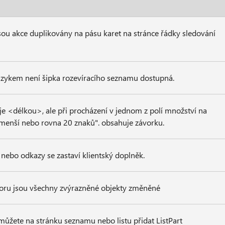
sou akce duplikovány na pásu karet na stránce řádky sledování
azykem není šipka rozevíracího seznamu dostupná.
je <délkou>, ale při procházení v jednom z polí množství na
 menší nebo rovna 20 znaků". obsahuje závorku.
nebo odkazy se zastaví klientský doplněk.
oru jsou všechny zvýrazněné objekty změněné
můžete na stránku seznamu nebo listu přidat ListPart