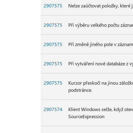
2907575
Nelze zaúčtovat položky, které 
2907575
Při výběru velkého počtu zázn
2907575
Při změně jiného pole v zázna
2907575
Při vytváření nové databáze z v
2907575
Kurzor přeskočí na jinou záložk
podstránce.
2907574
Klient Windows selže, když ote
SourceExpression