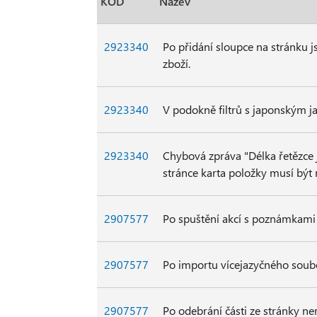
KÓD
Název
2923340
Po přidání sloupce na stránku j
zboží.
2923340
V podokně filtrů s japonským j
2923340
Chybová zpráva "Délka řetězce 
stránce karta položky musí být
2907577
Po spuštění akcí s poznámkami 
2907577
Po importu vícejazyčného soub
2907577
Po odebrání části ze stránky ne