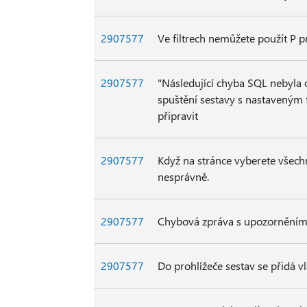
2907577
Ve filtrech nemůžete použít P pr
2907577
"Následující chyba SQL nebyla 
spuštění sestavy s nastaveným f
připravit
2907577
Když na stránce vyberete všec
nesprávně.
2907577
Chybová zpráva s upozorněním,
2907577
Do prohlížeče sestav se přidá 