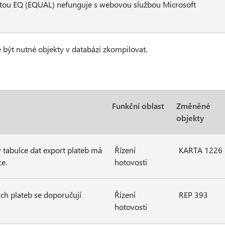
notou EQ (EQUAL) nefunguje s webovou službou Microsoft
 být nutné objekty v databázi zkompilovat.
Funkční oblast
Změněné
objekty
v tabulce dat export plateb má
Řízení
KARTA 1226
ce.
hotovosti
ch plateb se doporučují
Řízení
REP 393
hotovosti