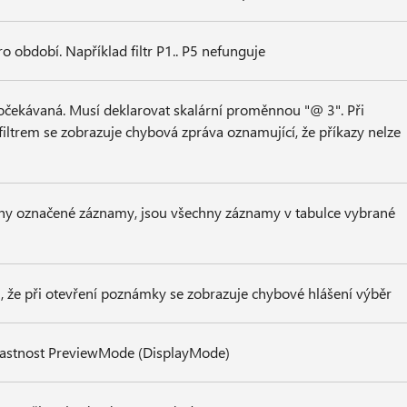
o období. Například filtr P1.. P5 nefunguje
očekávaná. Musí deklarovat skalární proměnnou "@ 3". Při
iltrem se zobrazuje chybová zpráva oznamující, že příkazy nelze
hny označené záznamy, jsou všechny záznamy v tabulce vybrané
 že při otevření poznámky se zobrazuje chybové hlášení výběr
vlastnost PreviewMode (DisplayMode)