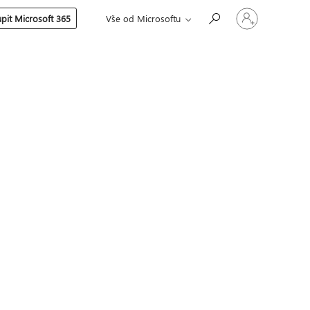
Přihlaste
pit Microsoft 365
Vše od Microsoftu
se
ke
svému
účtu