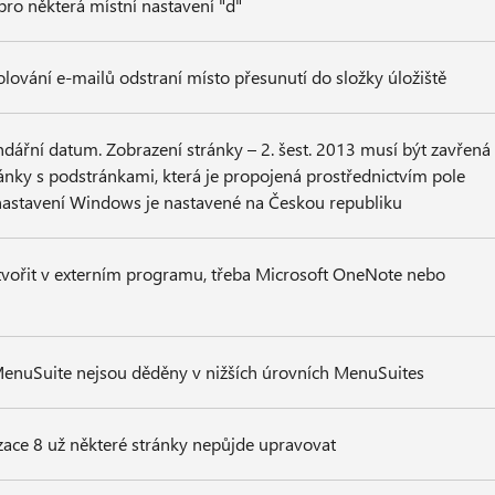
pro některá místní nastavení "d"
olování e-mailů odstraní místo přesunutí do složky úložiště
ndářní datum. Zobrazení stránky – 2. šest. 2013 musí být zavřená
ánky s podstránkami, která je propojená prostřednictvím pole
 nastavení Windows je nastavené na Českou republiku
ořit v externím programu, třeba Microsoft OneNote nebo
nuSuite nejsou děděny v nižších úrovních MenuSuites
izace 8 už některé stránky nepůjde upravovat