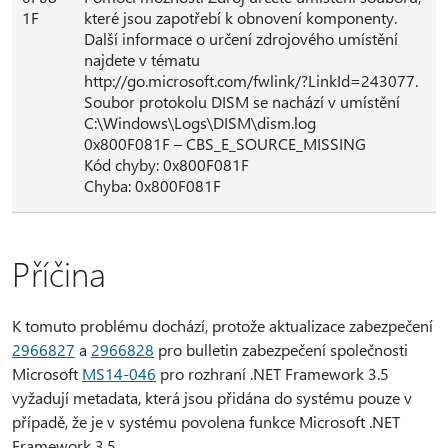
1F
které jsou zapotřebí k obnovení komponenty.
Další informace o určení zdrojového umístění
najdete v tématu
http://go.microsoft.com/fwlink/?LinkId=243077.
Soubor protokolu DISM se nachází v umístění
C:\Windows\Logs\DISM\dism.log
0x800F081F – CBS_E_SOURCE_MISSING
Kód chyby: 0x800F081F
Chyba: 0x800F081F
Příčina
K tomuto problému dochází, protože aktualizace zabezpečení
2966827
a
2966828
pro bulletin zabezpečení společnosti
Microsoft
MS14-046
pro rozhraní .NET Framework 3.5
vyžadují metadata, která jsou přidána do systému pouze v
případě, že je v systému povolena funkce Microsoft .NET
Framework 3.5.