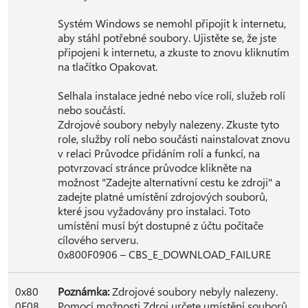
Systém Windows se nemohl připojit k internetu,
aby stáhl potřebné soubory. Ujistěte se, že jste
připojeni k internetu, a zkuste to znovu kliknutím
na tlačítko Opakovat.
Selhala instalace jedné nebo více rolí, služeb rolí
nebo součástí.
Zdrojové soubory nebyly nalezeny. Zkuste tyto
role, služby rolí nebo součásti nainstalovat znovu
v relaci Průvodce přidáním rolí a funkcí, na
potvrzovací stránce průvodce klikněte na
možnost "Zadejte alternativní cestu ke zdroji" a
zadejte platné umístění zdrojových souborů,
které jsou vyžadovány pro instalaci. Toto
umístění musí být dostupné z účtu počítače
cílového serveru.
0x800F0906 – CBS_E_DOWNLOAD_FAILURE
0x80
Poznámka:
Zdrojové soubory nebyly nalezeny.
0F08
Pomocí možnosti Zdroj určete umístění souborů,