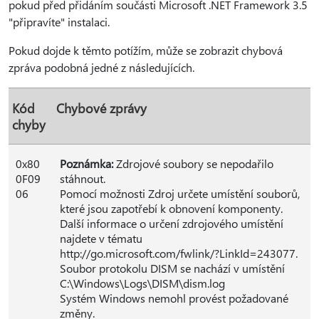
pokud před přidáním součásti Microsoft .NET Framework 3.5
"připravíte" instalaci.
Pokud dojde k těmto potížím, může se zobrazit chybová
zpráva podobná jedné z následujících.
Kód
Chybové zprávy
chyby
0x80
Poznámka:
Zdrojové soubory se nepodařilo
0F09
stáhnout.
06
Pomocí možnosti Zdroj určete umístění souborů,
které jsou zapotřebí k obnovení komponenty.
Další informace o určení zdrojového umístění
najdete v tématu
http://go.microsoft.com/fwlink/?LinkId=243077.
Soubor protokolu DISM se nachází v umístění
C:\Windows\Logs\DISM\dism.log
Systém Windows nemohl provést požadované
změny.