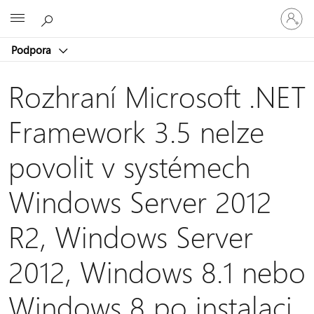
Přihlaste
Microsoft
se
ke
Podpora
svému
účtu
Rozhraní Microsoft .NET
Framework 3.5 nelze
povolit v systémech
Windows Server 2012
R2, Windows Server
2012, Windows 8.1 nebo
Windows 8 po instalaci