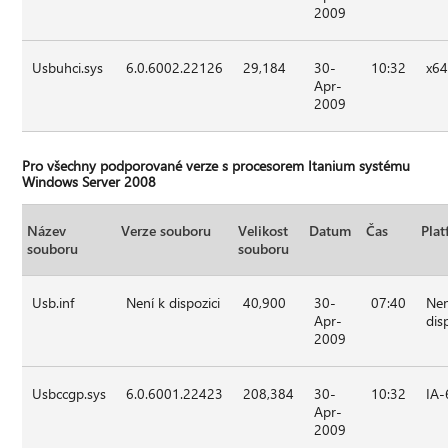
2009
Usbuhci.sys
6.0.6002.22126
29,184
30-
10:32
x6
Apr-
2009
Pro všechny podporované verze s procesorem Itanium systému
Windows Server 2008
Název
Verze souboru
Velikost
Datum
Čas
Pla
souboru
souboru
Usb.inf
Není k dispozici
40,900
30-
07:40
Nen
Apr-
dis
2009
Usbccgp.sys
6.0.6001.22423
208,384
30-
10:32
IA-
Apr-
2009