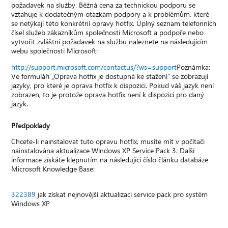
požadavek na služby. Běžná cena za technickou podporu se
vztahuje k dodatečným otázkám podpory a k problémům, které
se netýkají této konkrétní opravy hotfix. Úplný seznam telefonních
čísel služeb zákazníkům společnosti Microsoft a podpoře nebo
vytvořit zvláštní požadavek na službu naleznete na následujícím
webu společnosti Microsoft:
http://support.microsoft.com/contactus/?ws=support
Poznámka:
Ve formuláři „Oprava hotfix je dostupná ke stažení“ se zobrazují
jazyky, pro které je oprava hotfix k dispozici. Pokud váš jazyk není
zobrazen, to je protože oprava hotfix není k dispozici pro daný
jazyk.
Předpoklady
Chcete-li nainstalovat tuto opravu hotfix, musíte mít v počítači
nainstalována aktualizace Windows XP Service Pack 3. Další
informace získáte klepnutím na následující číslo článku databáze
Microsoft Knowledge Base:
322389
jak získat nejnovější aktualizaci service pack pro systém
Windows XP