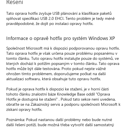
Řešení
Tato oprava hotfix zvyšuje USB plánování a klasifikace paketů
splňovat specifikaci USB 2.0 EHCI. Tento problém je tedy méně
pravděpodobné, že dojít po instalaci opravy hotfix.
Informace o opravě hotfix pro systém Windows XP
Společnost Microsoft má k dispozici podporovanou opravu hotfix.
Tato oprava hotfix je však určena pouze problému popsanému v
tomto článku. Tuto opravu hotfix instalujte pouze do systémů, ve
kterých dochází k potížím popsaným v tomto článku. Tato oprava
hotfix může být dále testována. Proto pokud nejste vážně
ohrožen tímto problémem, doporučujeme počkat na další
aktualizaci softwaru, která obsahuje tuto opravu hotfix.
Pokud je oprava hotfix k dispozici ke stažení, je v horní části
tohoto článku znalostní báze Knowledge Base oddíl "Oprava
Hotfix je dostupná ke stažení" . Pokud tato sekce není uvedena,
obraťte se na Zákaznický servis a podporu společnosti Microsoft k
získaní opravy hotfix.
Poznámka: Pokud nastanou další problémy nebo bude nutné
další řešení potíží, bude možná třeba vytvořit další samostatný