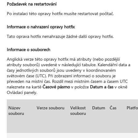
Požadavek na restartování
Po instalaci této opravy hotfix musíte restartovat počítač.
Informace o nahrazení opravy hotfix
Tato oprava hotfix nenahrazuje žádné další opravy hotfix.
Informace o souborech
Anglická verze této opravy hotfix má atributy (nebo pozdější
atributy souborů) uvedené v následující tabulce. Kalendářní data a
časy jednotlivých souborů jsou uvedeny v koordinovaném
světovém čase (UTC). Při zobrazení informací o souboru je
převeden na místní čas. Rozdíl mezi místním časem a časem UTC
naleznete na kartě
Časové pásmo
v položce
Datum a čas
v okně
Ovládací panely.
Název
Verze souboru
Velikost
Datum
Čas
Platf
souboru
souboru