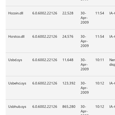
Hccoin.dll
6.0.6002.22126
22,528
30-
11:54
IA-
Apr-
2009
Hcrstco.dll
6.0.6002.22126
24,576
30-
11:54
IA-
Apr-
2009
Usbd.sys
6.0.6002.22126
11,648
30-
10:11
Nen
Apr-
dis
2009
Usbehci.sys
6.0.6002.22126
123,392
30-
10:12
IA-
Apr-
2009
Usbhub.sys
6.0.6002.22126
865,280
30-
10:12
IA-
Apr-