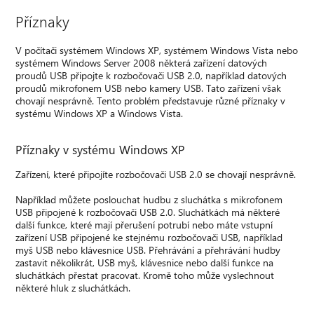
Příznaky
V počítači systémem Windows XP, systémem Windows Vista nebo
systémem Windows Server 2008 některá zařízení datových
proudů USB připojte k rozbočovači USB 2.0, například datových
proudů mikrofonem USB nebo kamery USB. Tato zařízení však
chovají nesprávně. Tento problém představuje různé příznaky v
systému Windows XP a Windows Vista.
Příznaky v systému Windows XP
Zařízení, které připojíte rozbočovači USB 2.0 se chovají nesprávně.
Například můžete poslouchat hudbu z sluchátka s mikrofonem
USB připojené k rozbočovači USB 2.0. Sluchátkách má některé
další funkce, které mají přerušení potrubí nebo máte vstupní
zařízení USB připojené ke stejnému rozbočovači USB, například
myš USB nebo klávesnice USB. Přehrávání a přehrávání hudby
zastavit několikrát, USB myš, klávesnice nebo další funkce na
sluchátkách přestat pracovat. Kromě toho může vyslechnout
některé hluk z sluchátkách.