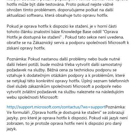
hotfix může být dále testována. Proto pokud nejste vážně
ohrožen tímto problémem, doporučujeme počkat na další
aktualizaci softwaru, která obsahuje tuto opravu hotfix.
Pokud je oprava hotfix k dispozici ke stažení, je v horní části
tohoto článku znalostní báze Knowledge Base oddíl "Oprava
Hotfix je dostupná ke stažení" . Pokud tato sekce není uvedena,
obraťte se na Zákaznický servis a podporu společnosti Microsoft k
získaní opravy hotfix.
Poznámka: Pokud nastanou další problémy nebo bude nutné
další řešení potíží, bude možná třeba vytvořit další samostatný
požadavek na služby. Běžná cena za technickou podporu se
vztahuje k dodatečným otázkám podpory a k problémům, které
se netýkají této konkrétní opravy hotfix. Úplný seznam telefonních
čísel služeb zákazníkům společnosti Microsoft a podpoře nebo
vytvořit zvláštní požadavek na službu naleznete na následujícím
webu společnosti Microsoft:
http://support.microsoft.com/contactus/?ws=support
Poznámka:
Ve formuláři „Oprava hotfix je dostupná ke stažení“ se zobrazují
jazyky, pro které je oprava hotfix k dispozici. Pokud váš jazyk není
zobrazen, to je protože oprava hotfix není k dispozici pro daný
jazyk.