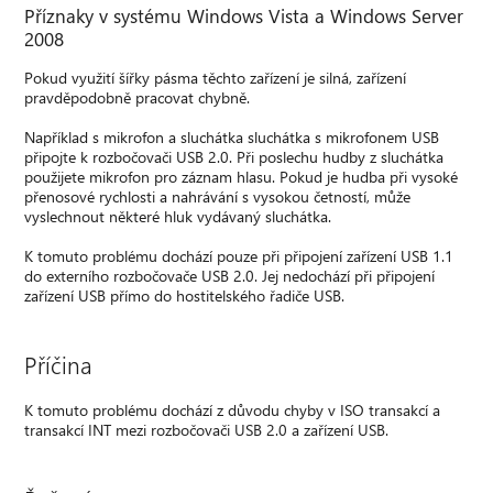
Příznaky v systému Windows Vista a Windows Server
2008
Pokud využití šířky pásma těchto zařízení je silná, zařízení
pravděpodobně pracovat chybně.
Například s mikrofon a sluchátka sluchátka s mikrofonem USB
připojte k rozbočovači USB 2.0. Při poslechu hudby z sluchátka
použijete mikrofon pro záznam hlasu. Pokud je hudba při vysoké
přenosové rychlosti a nahrávání s vysokou četností, může
vyslechnout některé hluk vydávaný sluchátka.
K tomuto problému dochází pouze při připojení zařízení USB 1.1
do externího rozbočovače USB 2.0. Jej nedochází při připojení
zařízení USB přímo do hostitelského řadiče USB.
Příčina
K tomuto problému dochází z důvodu chyby v ISO transakcí a
transakcí INT mezi rozbočovači USB 2.0 a zařízení USB.