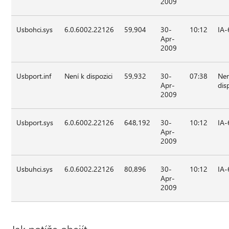
2009
Usbohci.sys
6.0.6002.22126
59,904
30-
10:12
IA-
Apr-
2009
Usbport.inf
Není k dispozici
59,932
30-
07:38
Nen
Apr-
dis
2009
Usbport.sys
6.0.6002.22126
648,192
30-
10:12
IA-
Apr-
2009
Usbuhci.sys
6.0.6002.22126
80,896
30-
10:12
IA-
Apr-
2009
Jak potíže obejít