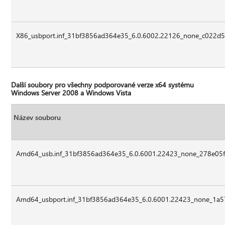
X86_usbport.inf_31bf3856ad364e35_6.0.6002.22126_none_c022d5
Další soubory pro všechny podporované verze x64 systému
Windows Server 2008 a Windows Vista
Název souboru
Amd64_usb.inf_31bf3856ad364e35_6.0.6001.22423_none_278e05fcd
Amd64_usbport.inf_31bf3856ad364e35_6.0.6001.22423_none_1a5