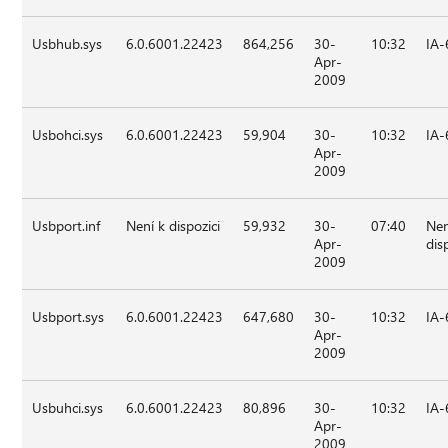
Usbhub.sys
6.0.6001.22423
864,256
30-
10:32
IA-
Apr-
2009
Usbohci.sys
6.0.6001.22423
59,904
30-
10:32
IA-
Apr-
2009
Usbport.inf
Není k dispozici
59,932
30-
07:40
Nen
Apr-
dis
2009
Usbport.sys
6.0.6001.22423
647,680
30-
10:32
IA-
Apr-
2009
Usbuhci.sys
6.0.6001.22423
80,896
30-
10:32
IA-
Apr-
2009