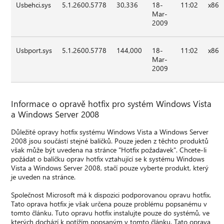
Usbehci.sys
5.1.2600.5778
30,336
18-
11:02
x86
Mar-
2009
Usbport.sys
5.1.2600.5778
144,000
18-
11:02
x86
Mar-
2009
Informace o opravě hotfix pro systém Windows Vista
a Windows Server 2008
Důležité opravy hotfix systému Windows Vista a Windows Server
2008 jsou součástí stejné balíčků. Pouze jeden z těchto produktů
však může být uvedena na stránce "Hotfix požadavek". Chcete-li
požádat o balíčku oprav hotfix vztahující se k systému Windows
Vista a Windows Server 2008, stačí pouze vyberte produkt, který
je uveden na stránce.
Společnost Microsoft má k dispozici podporovanou opravu hotfix.
Tato oprava hotfix je však určena pouze problému popsanému v
tomto článku. Tuto opravu hotfix instalujte pouze do systémů, ve
kterých dochází k potížím popsaným v tomto článku. Tato oprava