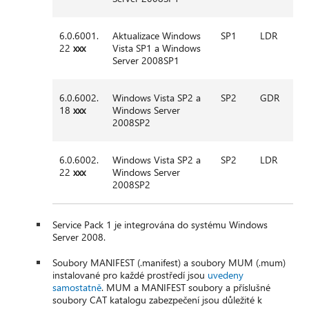
6.0.6001.
Aktualizace Windows
SP1
LDR
22
xxx
Vista SP1 a Windows
Server 2008SP1
6.0.6002.
Windows Vista SP2 a
SP2
GDR
18
xxx
Windows Server
2008SP2
6.0.6002.
Windows Vista SP2 a
SP2
LDR
22
xxx
Windows Server
2008SP2
Service Pack 1 je integrována do systému Windows
Server 2008.
Soubory MANIFEST (.manifest) a soubory MUM (.mum)
instalované pro každé prostředí jsou
uvedeny
samostatně
. MUM a MANIFEST soubory a příslušné
soubory CAT katalogu zabezpečení jsou důležité k