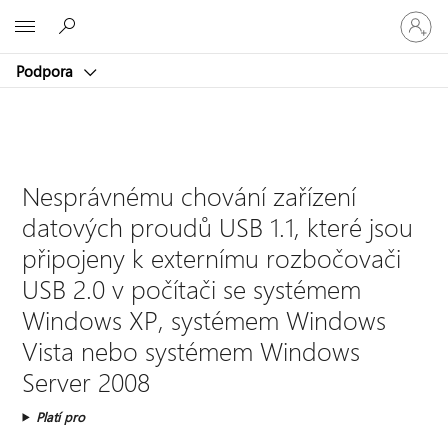
Přihlaste
Microsoft
se
ke
Podpora
svému
účtu
Nesprávnému chování zařízení
datových proudů USB 1.1, které jsou
připojeny k externímu rozbočovači
USB 2.0 v počítači se systémem
Windows XP, systémem Windows
Vista nebo systémem Windows
Server 2008
Platí pro