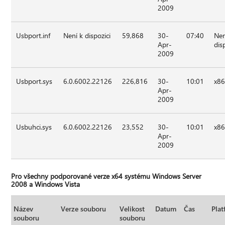
2009
Usbport.inf
Není k dispozici
59,868
30-
07:40
Nen
Apr-
dis
2009
Usbport.sys
6.0.6002.22126
226,816
30-
10:01
x8
Apr-
2009
Usbuhci.sys
6.0.6002.22126
23,552
30-
10:01
x8
Apr-
2009
Pro všechny podporované verze x64 systému Windows Server
2008 a Windows Vista
Název
Verze souboru
Velikost
Datum
Čas
Pla
souboru
souboru