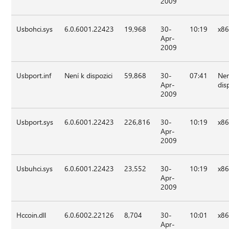
2009
Usbohci.sys
6.0.6001.22423
19,968
30-
10:19
x8
Apr-
2009
Usbport.inf
Není k dispozici
59,868
30-
07:41
Nen
Apr-
dis
2009
Usbport.sys
6.0.6001.22423
226,816
30-
10:19
x8
Apr-
2009
Usbuhci.sys
6.0.6001.22423
23,552
30-
10:19
x8
Apr-
2009
Hccoin.dll
6.0.6002.22126
8,704
30-
10:01
x8
Apr-