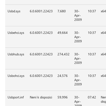
Usbd.sys
6.0.6001.22423
7,680
30-
10:37
x6
Apr-
2009
Usbehci.sys
6.0.6001.22423
49,664
30-
10:37
x6
Apr-
2009
Usbhub.sys
6.0.6001.22423
274,432
30-
10:37
x6
Apr-
2009
Usbohci.sys
6.0.6001.22423
24,576
30-
10:37
x6
Apr-
2009
Usbport.inf
Není k dispozici
59,996
30-
07:42
Nen
Apr-
dis
2009