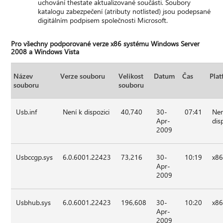
uchování thestate aktualizované součásti. Soubory
katalogu zabezpečení (atributy notlisted) jsou podepsané
digitálním podpisem společnosti Microsoft.
Pro všechny podporované verze x86 systému Windows Server
2008 a Windows Vista
Název
Verze souboru
Velikost
Datum
Čas
Pla
souboru
souboru
Usb.inf
Není k dispozici
40,740
30-
07:41
Nen
Apr-
dis
2009
Usbccgp.sys
6.0.6001.22423
73,216
30-
10:19
x8
Apr-
2009
Usbhub.sys
6.0.6001.22423
196,608
30-
10:20
x8
Apr-
2009