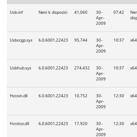
Usb.inf
Není k dispozici
41,060
30-
07:42
Nen
Apr-
dis
2009
Usbccgp.sys
6.0.6001.22423
95,744
30-
10:37
x6
Apr-
2009
Usbhub.sys
6.0.6001.22423
274,432
30-
10:37
x6
Apr-
2009
Hccoin.dll
6.0.6001.22423
10,752
30-
12:30
x6
Apr-
2009
Hcrstco.dll
6.0.6001.22423
17,920
30-
12:30
x6
Apr-
2009