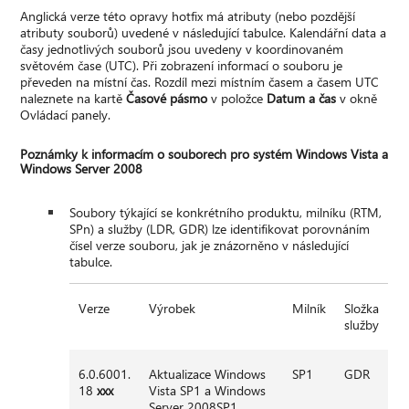
Anglická verze této opravy hotfix má atributy (nebo pozdější
atributy souborů) uvedené v následující tabulce. Kalendářní data a
časy jednotlivých souborů jsou uvedeny v koordinovaném
světovém čase (UTC). Při zobrazení informací o souboru je
převeden na místní čas. Rozdíl mezi místním časem a časem UTC
naleznete na kartě
Časové pásmo
v položce
Datum a čas
v okně
Ovládací panely.
Poznámky k informacím o souborech pro systém Windows Vista a
Windows Server 2008
Soubory týkající se konkrétního produktu, milníku (RTM,
SPn) a služby (LDR, GDR) lze identifikovat porovnáním
čísel verze souboru, jak je znázorněno v následující
tabulce.
Verze
Výrobek
Milník
Složka
služby
6.0.6001.
Aktualizace Windows
SP1
GDR
18
xxx
Vista SP1 a Windows
Server 2008SP1