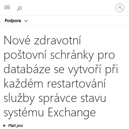
Přihlaste
Microsoft
se
ke
Podpora
svému
účtu
Nové zdravotní
poštovní schránky pro
databáze se vytvoří při
každém restartování
služby správce stavu
systému Exchange
Platí pro