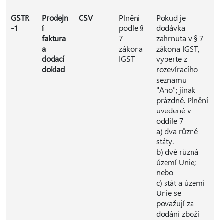
GSTR
Prodejn
CSV
Plnění
Pokud je
-1
í
podle §
dodávka
faktura
7
zahrnuta v § 7
a
zákona
zákona IGST,
dodací
IGST
vyberte z
doklad
rozevíracího
seznamu
"Ano"; jinak
prázdné. Plnění
uvedené v
oddíle 7
a) dva různé
státy.
b) dvě různá
území Unie;
nebo
c) stát a území
Unie se
považují za
dodání zboží