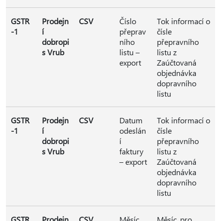
GSTR
Prodejn
CSV
Číslo
Tok informací o
-1
í
přeprav
čísle
dobropi
ního
přepravního
s Vrub
listu –
listu z
export
Zaúčtovaná
objednávka
dopravního
listu
GSTR
Prodejn
CSV
Datum
Tok informací o
-1
í
odeslán
čísle
dobropi
í
přepravního
s Vrub
faktury
listu z
– export
Zaúčtovaná
objednávka
dopravního
listu
GSTR
Prodejn
CSV
Měsíc
Měsíc, pro