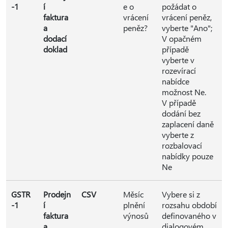
-1
í
e o
požádat o
faktura
vrácení
vrácení peněz,
a
peněz?
vyberte "Ano";
dodací
V opačném
doklad
případě
vyberte v
rozevírací
nabídce
možnost Ne.
V případě
dodání bez
zaplacení daně
vyberte z
rozbalovací
nabídky pouze
Ne
GSTR
Prodejn
CSV
Měsíc
Vybere si z
-1
í
plnění
rozsahu období
faktura
výnosů
definovaného v
a
dialogovém