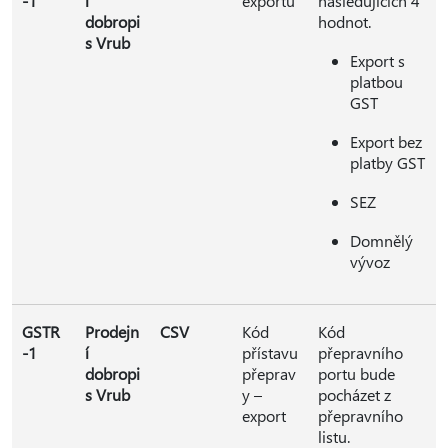
-1
í
exportu
následujících 4
dobropi
hodnot.
s Vrub
Export s
platbou
GST
Export bez
platby GST
SEZ
Domnělý
vývoz
GSTR
Prodejn
CSV
Kód
Kód
-1
í
přístavu
přepravního
dobropi
přeprav
portu bude
s Vrub
y –
pocházet z
export
přepravního
listu.