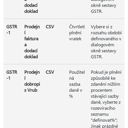
dodací
okně sestavy
doklad
GSTR.
GSTR
Prodejn
CSV
Čtvrtletí
Vybere si z
-1
í
plnění
rozsahu období
faktura
vratek
definovaného v
a
dialogovém
dodací
okně sestavy
doklad
GSTR.
GSTR
Prodejn
CSV
Použitel
Pokud je plnění
-1
í
ná
způsobilé ke
dobropi
sazba
zdanění nižším
s Vrub
daně v
procentem
%
stávající sazby
daně, vyberte z
rozevíracího
seznamu
"definovat%";
Jinak prázdné