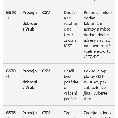
GSTR
Prodejn
CSV
Dodávk
Pokud se místo
-1
í
a se
dodání
dobropi
vztahuj
fakturační
s Vrub
e na
adresy a místo
U/s 7
dodání dodací
zákona
adresy nachází
IGST
na jiném místě,
včetně exportu
/SEZ/DE
GSTR
Prodejn
CSV
Chtěli
Pokud je typ
-1
í
byste
platby GST
dobropi
požádat
WOPAY, pak
s Vrub
o
zobrazte Ne,
vrácení
jinak vyberte
peněz?
Ano.
GSTR
Prodejn
CSV
Typ
Zadejte jednu z