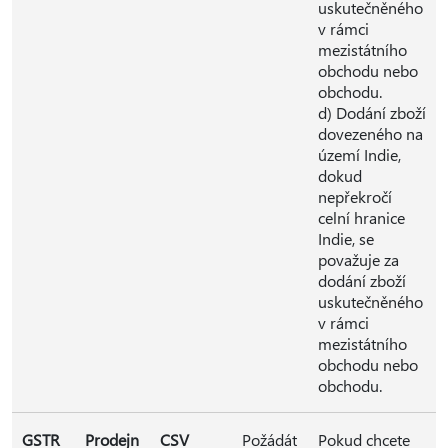
uskutečněného
v rámci
mezistátního
obchodu nebo
obchodu.
d) Dodání zboží
dovezeného na
území Indie,
dokud
nepřekročí
celní hranice
Indie, se
považuje za
dodání zboží
uskutečněného
v rámci
mezistátního
obchodu nebo
obchodu.
GSTR
Prodejn
CSV
Požádát
Pokud chcete