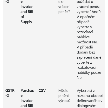
-2
e
e o
požádat o
Invoice
vrácení
vrácení peněz,
and Bill
peněz?
vyberte "Ano";
of
V opačném
Supply
případě
vyberte v
rozevírací
nabídce
možnost Ne.
V případě
dodání bez
zaplacení daně
vyberte z
rozbalovací
nabídky pouze
Ne
GSTR
Purchas
CSV
Měsíc
Vybere si z
-2
e
plnění
rozsahu období
Invoice
výnosů
definovaného v
and Bill
dialogovém