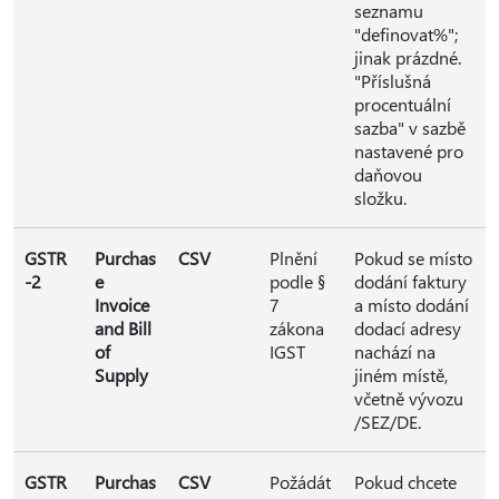
seznamu
"definovat%";
jinak prázdné.
"Příslušná
procentuální
sazba" v sazbě
nastavené pro
daňovou
složku.
GSTR
Purchas
CSV
Plnění
Pokud se místo
-2
e
podle §
dodání faktury
Invoice
7
a místo dodání
and Bill
zákona
dodací adresy
of
IGST
nachází na
Supply
jiném místě,
včetně vývozu
/SEZ/DE.
GSTR
Purchas
CSV
Požádát
Pokud chcete