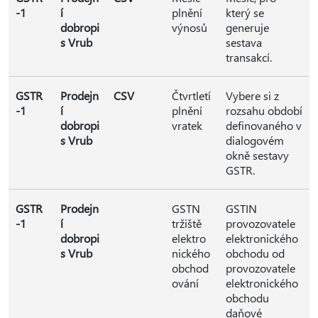
-1
í
plnění
který se
dobropi
výnosů
generuje
s Vrub
sestava
transakcí.
GSTR
Prodejn
CSV
Čtvrtletí
Vybere si z
-1
í
plnění
rozsahu období
dobropi
vratek
definovaného v
s Vrub
dialogovém
okně sestavy
GSTR.
GSTR
Prodejn
GSTN
GSTIN
-1
í
tržiště
provozovatele
dobropi
elektro
elektronického
s Vrub
nického
obchodu od
obchod
provozovatele
ování
elektronického
obchodu
daňové