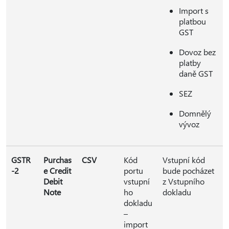
Import s
platbou
GST
Dovoz bez
platby
daně GST
SEZ
Domnělý
vývoz
GSTR
Purchas
CSV
Kód
Vstupní kód
-2
e Credit
portu
bude pocházet
Debit
vstupní
z Vstupního
Note
ho
dokladu
dokladu
–
import