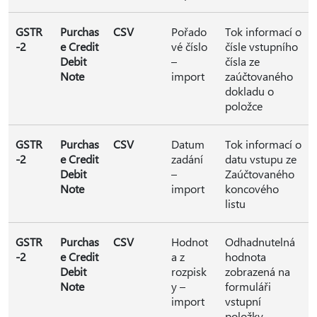
GSTR
Purchas
CSV
Pořado
Tok informací o
-2
e Credit
vé číslo
čísle vstupního
Debit
–
čísla ze
Note
import
zaúčtovaného
dokladu o
položce
GSTR
Purchas
CSV
Datum
Tok informací o
-2
e Credit
zadání
datu vstupu ze
Debit
–
Zaúčtovaného
Note
import
koncového
listu
GSTR
Purchas
CSV
Hodnot
Odhadnutelná
-2
e Credit
a z
hodnota
Debit
rozpisk
zobrazená na
Note
y –
formuláři
import
vstupní
položky.