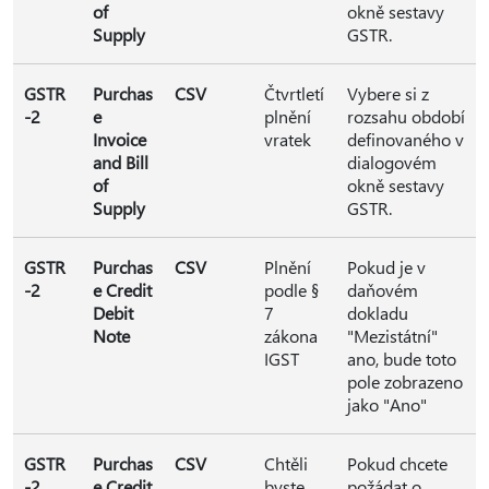
of
okně sestavy
Supply
GSTR.
GSTR
Purchas
CSV
Čtvrtletí
Vybere si z
-2
e
plnění
rozsahu období
Invoice
vratek
definovaného v
and Bill
dialogovém
of
okně sestavy
Supply
GSTR.
GSTR
Purchas
CSV
Plnění
Pokud je v
-2
e Credit
podle §
daňovém
Debit
7
dokladu
Note
zákona
"Mezistátní"
IGST
ano, bude toto
pole zobrazeno
jako "Ano"
GSTR
Purchas
CSV
Chtěli
Pokud chcete
-2
e Credit
byste
požádat o