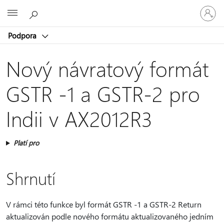
Přihlaste
Microsoft
se
ke
Podpora
svému
účtu
Nový návratový formát
GSTR -1 a GSTR-2 pro
Indii v AX2012R3
Platí pro
Shrnutí
V rámci této funkce byl formát GSTR -1 a GSTR-2 Return
aktualizován podle nového formátu aktualizovaného jedním