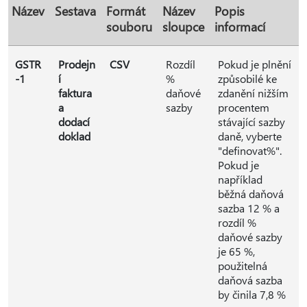
Název
Sestava
Formát
Název
Popis
souboru
sloupce
informací
GSTR
Prodejn
CSV
Rozdíl
Pokud je plnění
-1
í
%
způsobilé ke
faktura
daňové
zdanění nižším
a
sazby
procentem
dodací
stávající sazby
doklad
daně, vyberte
"definovat%".
Pokud je
například
běžná daňová
sazba 12 % a
rozdíl %
daňové sazby
je 65 %,
použitelná
daňová sazba
by činila 7,8 %