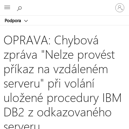
Přihlaste
Microsoft
se
ke
Podpora
svému
účtu
OPRAVA: Chybová
zpráva "Nelze provést
příkaz na vzdáleném
serveru" při volání
uložené procedury IBM
DB2 z odkazovaného
serveru