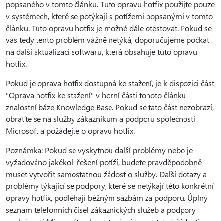
popsaného v tomto článku. Tuto opravu hotfix použijte pouze
v systémech, které se potýkají s potížemi popsanými v tomto
článku. Tuto opravu hotfix je možné dále otestovat. Pokud se
vás tedy tento problém vážně netýká, doporučujeme počkat
na další aktualizaci softwaru, která obsahuje tuto opravu
hotfix.
Pokud je oprava hotfix dostupná ke stažení, je k dispozici část
"Oprava hotfix ke stažení" v horní části tohoto článku
znalostní báze Knowledge Base. Pokud se tato část nezobrazí,
obraťte se na služby zákazníkům a podporu společnosti
Microsoft a požádejte o opravu hotfix.
Poznámka: Pokud se vyskytnou další problémy nebo je
vyžadováno jakékoli řešení potíží, budete pravděpodobně
muset vytvořit samostatnou žádost o služby. Další dotazy a
problémy týkající se podpory, které se netýkají této konkrétní
opravy hotfix, podléhají běžným sazbám za podporu. Úplný
seznam telefonních čísel zákaznických služeb a podpory