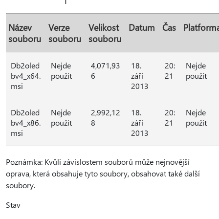
Název
Verze
Velikost
Datum
Čas
Platform
souboru
souboru
souboru
Db2oled
Nejde
4,071,93
18.
20:
Nejde
bv4_x64.
použít
6
září
21
použít
msi
2013
Db2oled
Nejde
2,992,12
18.
20:
Nejde
bv4_x86.
použít
8
září
21
použít
msi
2013
Poznámka: Kvůli závislostem souborů může nejnovější
oprava, která obsahuje tyto soubory, obsahovat také další
soubory.
Stav