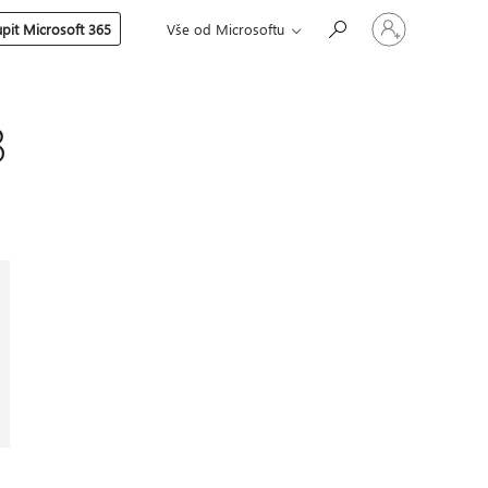
Přihlaste
pit Microsoft 365
Vše od Microsoftu
se
ke
svému
účtu
3