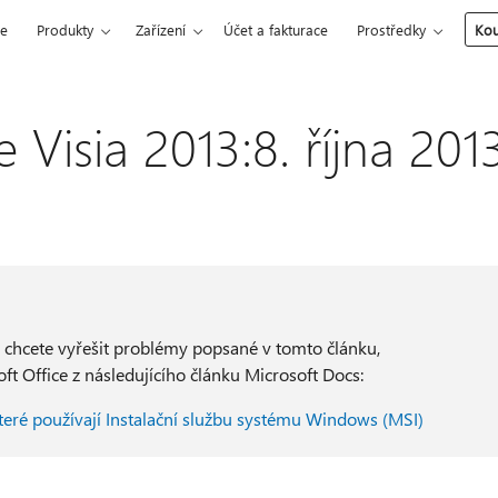
ce
Produkty
Zařízení
Účet a fakturace
Prostředky
Kou
 Visia 2013:8. října 201
d chcete vyřešit problémy popsané v tomto článku,
oft Office z následujícího článku Microsoft Docs:
které používají Instalační službu systému Windows (MSI)