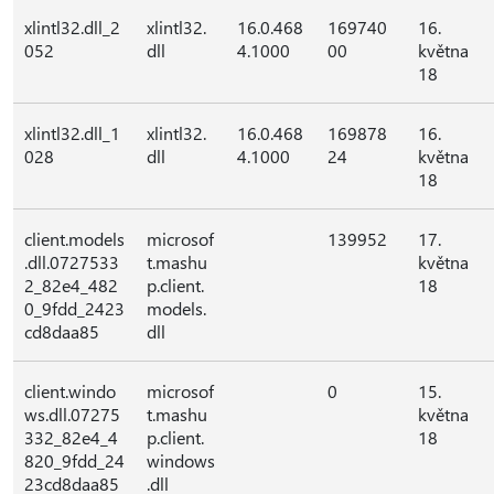
xlintl32.dll_2
xlintl32.
16.0.468
169740
16.
052
dll
4.1000
00
května
18
xlintl32.dll_1
xlintl32.
16.0.468
169878
16.
028
dll
4.1000
24
května
18
client.models
microsof
139952
17.
.dll.0727533
t.mashu
května
2_82e4_482
p.client.
18
0_9fdd_2423
models.
cd8daa85
dll
client.windo
microsof
0
15.
ws.dll.07275
t.mashu
května
332_82e4_4
p.client.
18
820_9fdd_24
windows
23cd8daa85
.dll