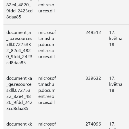
82e4_4820_
ent.reso
9fdd_2423cd
urces.dll
8daa85
document.ja
microsof
249512
17.
_jp.resources
t.mashu
května
.dll.0727533
p.docum
18
2_82e4_482
ent.reso
0_9fdd_2423
urces.dll
cd8daa85
document.ka
microsof
339632
17.
_ge.resource
t.mashu
května
s.dll.072753
p.docum
18
32_82e4_48
ent.reso
20_9fdd_242
urces.dll
3cd8daa85
document.kk
microsof
274096
17.