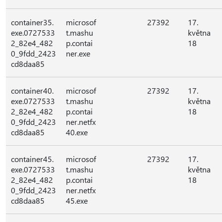
container35.
microsof
27392
17.
exe.0727533
t.mashu
května
2_82e4_482
p.contai
18
0_9fdd_2423
ner.exe
cd8daa85
container40.
microsof
27392
17.
exe.0727533
t.mashu
května
2_82e4_482
p.contai
18
0_9fdd_2423
ner.netfx
cd8daa85
40.exe
container45.
microsof
27392
17.
exe.0727533
t.mashu
května
2_82e4_482
p.contai
18
0_9fdd_2423
ner.netfx
cd8daa85
45.exe