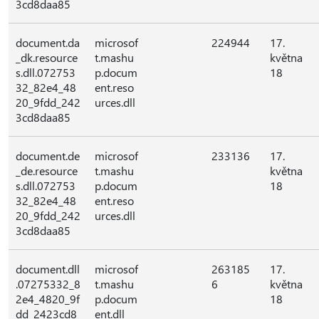
3cd8daa85
document.da
microsof
224944
17.
_dk.resource
t.mashu
května
s.dll.072753
p.docum
18
32_82e4_48
ent.reso
20_9fdd_242
urces.dll
3cd8daa85
document.de
microsof
233136
17.
_de.resource
t.mashu
května
s.dll.072753
p.docum
18
32_82e4_48
ent.reso
20_9fdd_242
urces.dll
3cd8daa85
document.dll
microsof
263185
17.
.07275332_8
t.mashu
6
května
2e4_4820_9f
p.docum
18
dd_2423cd8
ent.dll