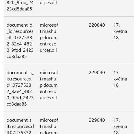
820_9fdd_24
urces.dll
23cd8daa85
document.id
microsof
220840
17.
_id.resources
t.mashu
května
.dll.0727533
p.docum
18
2_82e4_482
ent.reso
0_9fdd_2423
urces.dll
cd8daa85
document.is_
microsof
229040
17.
is.resources.
t.mashu
května
dll.0727533
p.docum
18
2_82e4_482
ent.reso
0_9fdd_2423
urces.dll
cd8daa85
document.it_
microsof
229040
17.
it.resources.d
t.mashu
května
ll.07275332_
p.docum
18