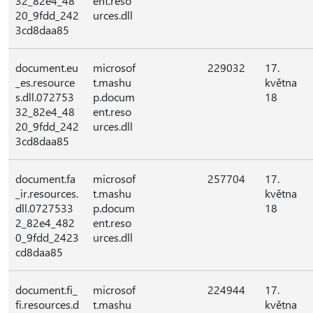
32_82e4_48
ent.reso
20_9fdd_242
urces.dll
3cd8daa85
document.eu
microsof
229032
17.
_es.resource
t.mashu
května
s.dll.072753
p.docum
18
32_82e4_48
ent.reso
20_9fdd_242
urces.dll
3cd8daa85
document.fa
microsof
257704
17.
_ir.resources.
t.mashu
května
dll.0727533
p.docum
18
2_82e4_482
ent.reso
0_9fdd_2423
urces.dll
cd8daa85
document.fi_
microsof
224944
17.
fi.resources.d
t.mashu
května