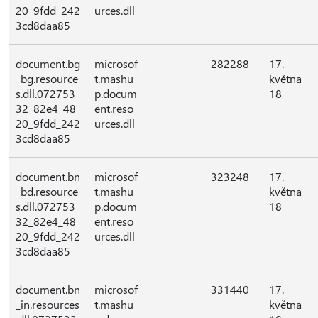
20_9fdd_242
urces.dll
3cd8daa85
document.bg
microsof
282288
17.
_bg.resource
t.mashu
května
s.dll.072753
p.docum
18
32_82e4_48
ent.reso
20_9fdd_242
urces.dll
3cd8daa85
document.bn
microsof
323248
17.
_bd.resource
t.mashu
května
s.dll.072753
p.docum
18
32_82e4_48
ent.reso
20_9fdd_242
urces.dll
3cd8daa85
document.bn
microsof
331440
17.
_in.resources
t.mashu
května