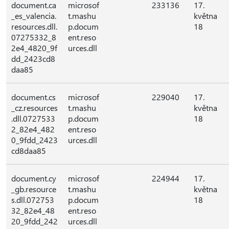
document.ca
microsof
233136
17.
_es_valencia.
t.mashu
května
resources.dll.
p.docum
18
07275332_8
ent.reso
2e4_4820_9f
urces.dll
dd_2423cd8
daa85
document.cs
microsof
229040
17.
_cz.resources
t.mashu
května
.dll.0727533
p.docum
18
2_82e4_482
ent.reso
0_9fdd_2423
urces.dll
cd8daa85
document.cy
microsof
224944
17.
_gb.resource
t.mashu
května
s.dll.072753
p.docum
18
32_82e4_48
ent.reso
20_9fdd_242
urces.dll