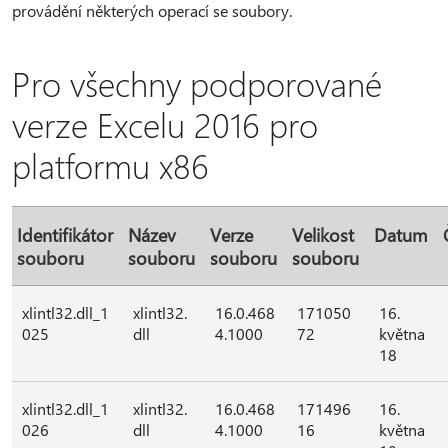
provádění některých operací se soubory.
Pro všechny podporované
verze Excelu 2016 pro
platformu x86
Identifikátor
Název
Verze
Velikost
Datum
souboru
souboru
souboru
souboru
xlintl32.dll_1
xlintl32.
16.0.468
171050
16.
025
dll
4.1000
72
května
18
xlintl32.dll_1
xlintl32.
16.0.468
171496
16.
026
dll
4.1000
16
května