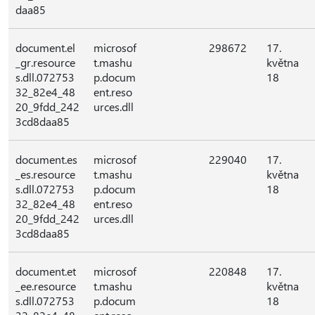
daa85
document.el
microsof
298672
17.
_gr.resource
t.mashu
května
s.dll.072753
p.docum
18
32_82e4_48
ent.reso
20_9fdd_242
urces.dll
3cd8daa85
document.es
microsof
229040
17.
_es.resource
t.mashu
května
s.dll.072753
p.docum
18
32_82e4_48
ent.reso
20_9fdd_242
urces.dll
3cd8daa85
document.et
microsof
220848
17.
_ee.resource
t.mashu
května
s.dll.072753
p.docum
18