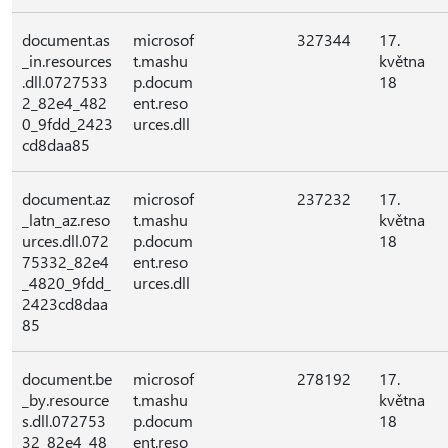
document.as
microsof
327344
17.
_in.resources
t.mashu
května
.dll.0727533
p.docum
18
2_82e4_482
ent.reso
0_9fdd_2423
urces.dll
cd8daa85
document.az
microsof
237232
17.
_latn_az.reso
t.mashu
května
urces.dll.072
p.docum
18
75332_82e4
ent.reso
_4820_9fdd_
urces.dll
2423cd8daa
85
document.be
microsof
278192
17.
_by.resource
t.mashu
května
s.dll.072753
p.docum
18
32_82e4_48
ent.reso