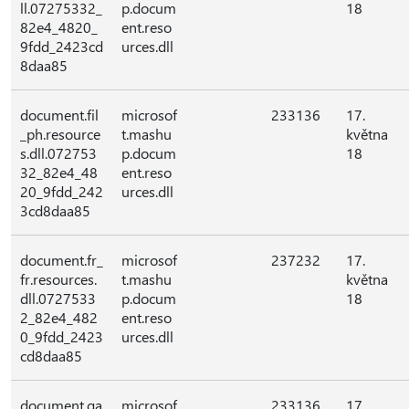
ll.07275332_
p.docum
18
82e4_4820_
ent.reso
9fdd_2423cd
urces.dll
8daa85
document.fil
microsof
233136
17.
_ph.resource
t.mashu
května
s.dll.072753
p.docum
18
32_82e4_48
ent.reso
20_9fdd_242
urces.dll
3cd8daa85
document.fr_
microsof
237232
17.
fr.resources.
t.mashu
května
dll.0727533
p.docum
18
2_82e4_482
ent.reso
0_9fdd_2423
urces.dll
cd8daa85
document.ga
microsof
233136
17.