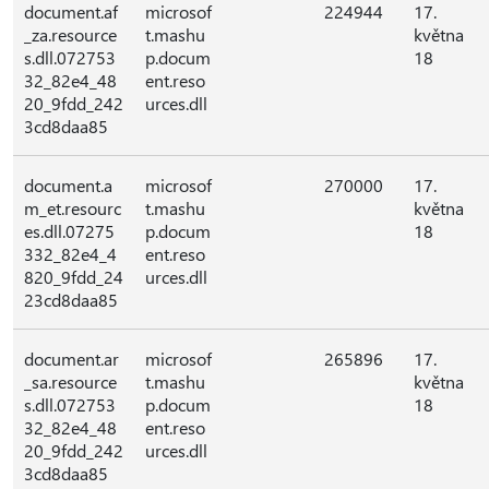
document.af
microsof
224944
17.
_za.resource
t.mashu
května
s.dll.072753
p.docum
18
32_82e4_48
ent.reso
20_9fdd_242
urces.dll
3cd8daa85
document.a
microsof
270000
17.
m_et.resourc
t.mashu
května
es.dll.07275
p.docum
18
332_82e4_4
ent.reso
820_9fdd_24
urces.dll
23cd8daa85
document.ar
microsof
265896
17.
_sa.resource
t.mashu
května
s.dll.072753
p.docum
18
32_82e4_48
ent.reso
20_9fdd_242
urces.dll
3cd8daa85