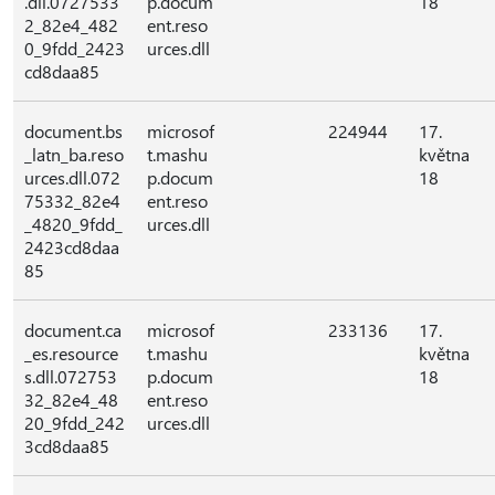
.dll.0727533
p.docum
18
2_82e4_482
ent.reso
0_9fdd_2423
urces.dll
cd8daa85
document.bs
microsof
224944
17.
_latn_ba.reso
t.mashu
května
urces.dll.072
p.docum
18
75332_82e4
ent.reso
_4820_9fdd_
urces.dll
2423cd8daa
85
document.ca
microsof
233136
17.
_es.resource
t.mashu
května
s.dll.072753
p.docum
18
32_82e4_48
ent.reso
20_9fdd_242
urces.dll
3cd8daa85