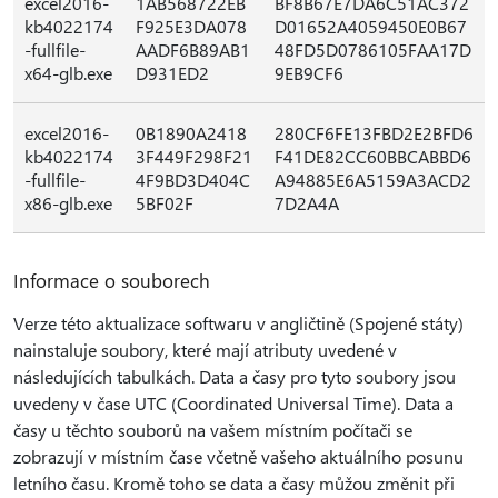
excel2016-
1AB568722EB
BF8B67E7DA6C51AC372
kb4022174
F925E3DA078
D01652A4059450E0B67
-fullfile-
AADF6B89AB1
48FD5D0786105FAA17D
x64-glb.exe
D931ED2
9EB9CF6
excel2016-
0B1890A2418
280CF6FE13FBD2E2BFD6
kb4022174
3F449F298F21
F41DE82CC60BBCABBD6
-fullfile-
4F9BD3D404C
A94885E6A5159A3ACD2
x86-glb.exe
5BF02F
7D2A4A
Informace o souborech
Verze této aktualizace softwaru v angličtině (Spojené státy)
nainstaluje soubory, které mají atributy uvedené v
následujících tabulkách. Data a časy pro tyto soubory jsou
uvedeny v čase UTC (Coordinated Universal Time). Data a
časy u těchto souborů na vašem místním počítači se
zobrazují v místním čase včetně vašeho aktuálního posunu
letního času. Kromě toho se data a časy můžou změnit při