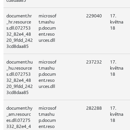
document.hr
microsof
229040
17.
_hr.resource
t.mashu
května
s.dll.072753
p.docum
18
32_82e4_48
ent.reso
20_9fdd_242
urces.dll
3cd8daa85
document.hu
microsof
237232
17.
_hu.resource
t.mashu
května
s.dll.072753
p.docum
18
32_82e4_48
ent.reso
20_9fdd_242
urces.dll
3cd8daa85
document.hy
microsof
282288
17.
_am.resourc
t.mashu
května
es.dll.07275
p.docum
18
332_82e4_4
ent.reso