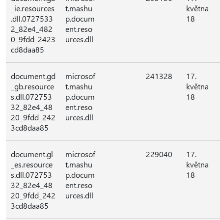
_ie.resources
t.mashu
května
.dll.0727533
p.docum
18
2_82e4_482
ent.reso
0_9fdd_2423
urces.dll
cd8daa85
document.gd
microsof
241328
17.
_gb.resource
t.mashu
května
s.dll.072753
p.docum
18
32_82e4_48
ent.reso
20_9fdd_242
urces.dll
3cd8daa85
document.gl
microsof
229040
17.
_es.resource
t.mashu
května
s.dll.072753
p.docum
18
32_82e4_48
ent.reso
20_9fdd_242
urces.dll
3cd8daa85