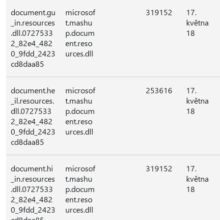
document.gu
microsof
319152
17.
_in.resources
t.mashu
května
.dll.0727533
p.docum
18
2_82e4_482
ent.reso
0_9fdd_2423
urces.dll
cd8daa85
document.he
microsof
253616
17.
_il.resources.
t.mashu
května
dll.0727533
p.docum
18
2_82e4_482
ent.reso
0_9fdd_2423
urces.dll
cd8daa85
document.hi
microsof
319152
17.
_in.resources
t.mashu
května
.dll.0727533
p.docum
18
2_82e4_482
ent.reso
0_9fdd_2423
urces.dll
cd8daa85