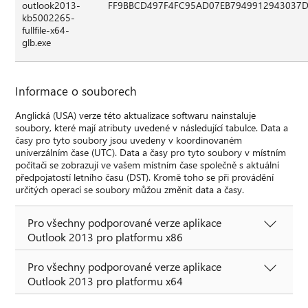
outlook2013-
FF9BBCD497F4FC95AD07EB7949912943037
kb5002265-
fullfile-x64-
glb.exe
Informace o souborech
Anglická (USA) verze této aktualizace softwaru nainstaluje
soubory, které mají atributy uvedené v následující tabulce. Data a
časy pro tyto soubory jsou uvedeny v koordinovaném
univerzálním čase (UTC). Data a časy pro tyto soubory v místním
počítači se zobrazují ve vašem místním čase společně s aktuální
předpojatostí letního času (DST). Kromě toho se při provádění
určitých operací se soubory můžou změnit data a časy.
Pro všechny podporované verze aplikace
Outlook 2013 pro platformu x86
Pro všechny podporované verze aplikace
Outlook 2013 pro platformu x64