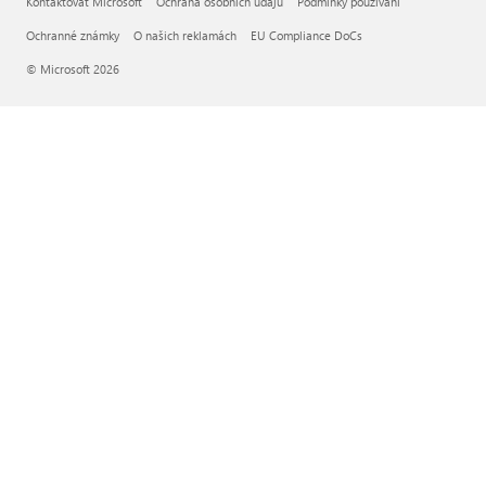
Kontaktovat Microsoft
Ochrana osobních údajů
Podmínky používání
Ochranné známky
O našich reklamách
EU Compliance DoCs
© Microsoft 2026