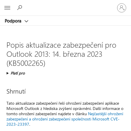
Přihlaste
Microsoft
se
ke
Podpora
svému
účtu
Popis aktualizace zabezpečení pro
Outlook 2013: 14. března 2023
(KB5002265)
Platí pro
Shrnutí
Tato aktualizace zabezpečení řeší ohrožení zabezpečení aplikace
Microsoft Outlook z hlediska zvýšení oprávnění. Další informace o
tomto ohrožení zabezpečení najdete v článku
Nejčastější ohrožení
zabezpečení a ohrožení zabezpečení společnosti Microsoft CVE-
2023-23397
.