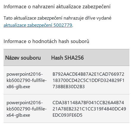
Informace o nahrazení aktualizace zabezpečení
Tato aktualizace zabezpečení nahrazuje dříve vydané
aktualizace zabezpečení 5002779
.
Informace o hodnotách hash souborů
Název souboru
Hash SHA256
powerpoint2016-
B792AACDE4B87A2E1CAD766972
kb5002790-fullfile-
183700CD42C5C1DDFD324829F1
x86-glb.exe
738BEB30D2B3
powerpoint2016-
CDA381148A7BF041CCB26A4B74
kb5002790-fullfile-
21A78EB2321C1CC319F4840DC49
x64-glb.exe
EDC093FE6D5