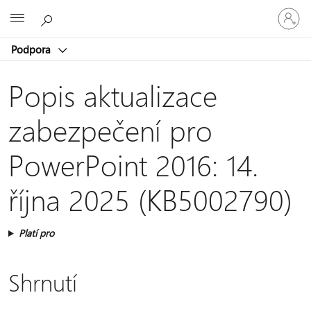
Přihlaste
Microsoft
se
ke
Podpora
svému
účtu
Popis aktualizace
zabezpečení pro
PowerPoint 2016: 14.
října 2025 (KB5002790)
Platí pro
Shrnutí