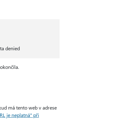
ata denied
okončila.
okud má tento web v adrese
L je neplatná" při