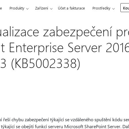
ce
Produkty
Zařízení
Účet a fakturace
Prostředky
Kou
ualizace zabezpečení p
 Enterprise Server 2016
23 (KB5002338)
í řeší chybu zabezpečení týkající se vzdáleného spuštění kódu se
ýkající se obejití funkcí serveru Microsoft SharePoint Server. Da