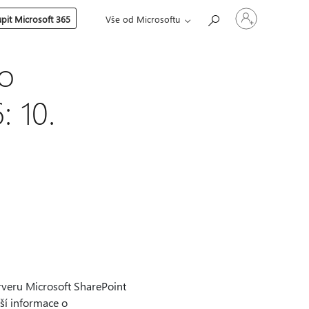
Přihlaste
pit Microsoft 365
Vše od Microsoftu
se
ke
svému
účtu
ro
: 10.
rveru Microsoft SharePoint
lší informace o