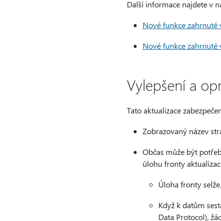
Další informace najdete v n
Nové funkce zahrnuté v
Nové funkce zahrnuté v
Vylepšení a op
Tato aktualizace zabezpečen
Zobrazovaný název strá
Občas může být potřeba
úlohu fronty aktualiza
Úloha fronty selže
Když k datům sest
Data Protocol), žád