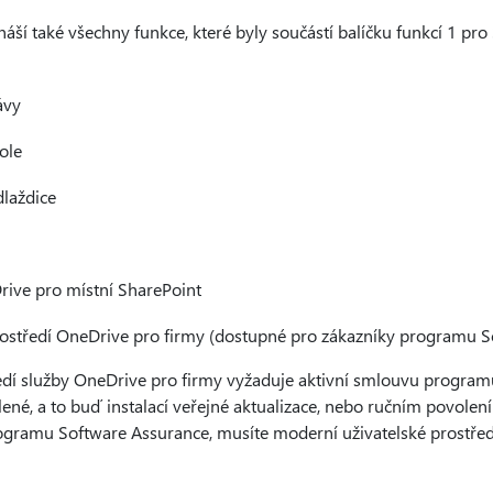
náší také všechny funkce, které byly součástí balíčku funkcí 1 pr
ávy
ole
dlaždice
rive pro místní SharePoint
rostředí OneDrive pro firmy (dostupné pro zákazníky programu S
edí služby OneDrive pro firmy vyžaduje aktivní smlouvu program
lené, a to buď instalací veřejné aktualizace, nebo ručním povole
gramu Software Assurance, musíte moderní uživatelské prostřed