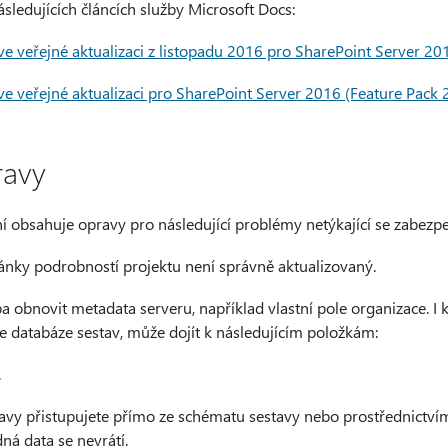
ásledujících článcích služby Microsoft Docs:
e veřejné aktualizaci z listopadu 2016 pro SharePoint Server 201
e veřejné aktualizaci pro SharePoint Server 2016 (Feature Pack 2
ravy
í obsahuje opravy pro následující problémy netýkající se zabezpe
nky podrobností projektu není správně aktualizovaný.
 obnovit metadata serveru, například vlastní pole organizace. I 
ce databáze sestav, může dojít k následujícím položkám:
.
avy přistupujete přímo ze schématu sestavy nebo prostřednictv
ná data se nevrátí.