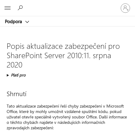
Přihlaste
Microsoft
se
ke
Podpora
svému
účtu
Popis aktualizace zabezpečení pro
SharePoint Server 2010:11. srpna
2020
Platí pro
Shrnutí
Tato aktualizace zabezpečení řeší chyby zabezpečení v Microsoft
Office, které by mohly umožnit vzdálené spuštění kódu, pokud
uživatel otevře speciálně vytvořený soubor Office. Další informace
o těchto chybách najdete v následujících informačních
zpravodajích zabezpečení: