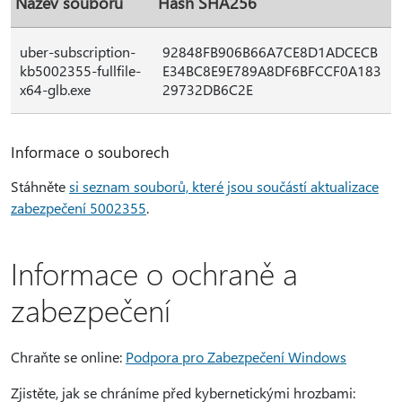
Název souboru
Hash SHA256
uber-subscription-
92848FB906B66A7CE8D1ADCECB
kb5002355-fullfile-
E34BC8E9E789A8DF6BFCCF0A183
x64-glb.exe
29732DB6C2E
Informace o souborech
Stáhněte
si seznam souborů, které jsou součástí aktualizace
zabezpečení 5002355
.
Informace o ochraně a
zabezpečení
Chraňte se online:
Podpora pro Zabezpečení Windows
Zjistěte, jak se chráníme před kybernetickými hrozbami: