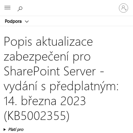
Přihlaste
Microsoft
se
ke
Podpora
svému
účtu
Popis aktualizace
zabezpečení pro
SharePoint Server -
vydání s předplatným:
14. března 2023
(KB5002355)
Platí pro