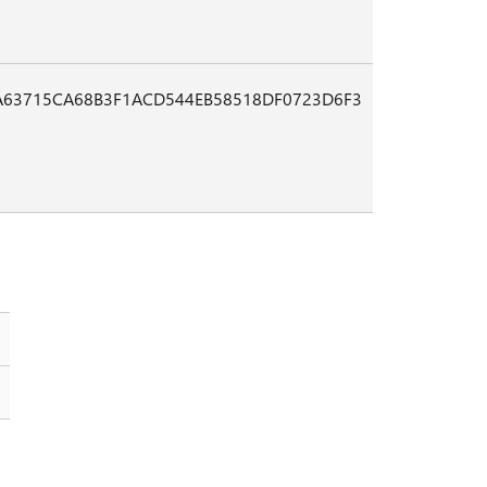
A63715CA68B3F1ACD544EB58518DF0723D6F3