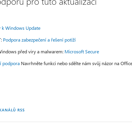
dporu pro tuto aktualizaci
y k Windows Update
T:
Podpora zabezpečení a řešení potíží
Windows před viry a malwarem:
Microsoft Secure
í podpora
Navrhněte funkci nebo sdělte nám svůj názor na Offic
KANÁLŮ RSS