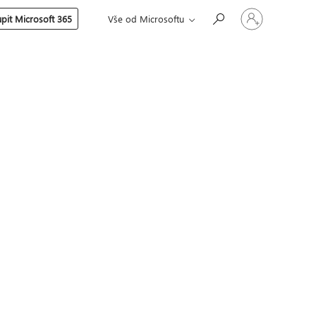
Přihlaste
pit Microsoft 365
Vše od Microsoftu
se
ke
svému
účtu