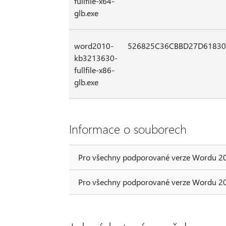
fullfile-x64-
glb.exe
word2010-
526825C36CBBD27D6183
kb3213630-
fullfile-x86-
glb.exe
Informace o souborech
Pro všechny podporované verze Wordu 20
Pro všechny podporované verze Wordu 20