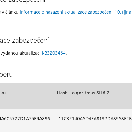
e v článku
informace o nasazení aktualizace zabezpečení: 10. října
zace zabezpečení
e vydanou aktualizaci
KB3203464
.
boru
čku
Hash – algoritmus SHA 2
9A605727D1A75E9A896
11C32140A5D4EA8192DA8958F2B