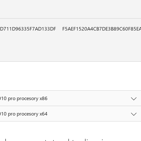
0D711D96335F7AD133DF
F5AEF1520A4CB7DE3B89C60F85E
10 pro procesory x86
10 pro procesory x64