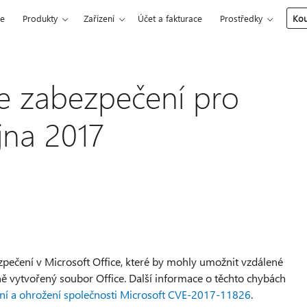
ce
Produkty
Zařízení
Účet a fakturace
Prostředky
Kou
ce zabezpečení pro
jna 2017
zpečení v Microsoft Office, které by mohly umožnit vzdálené
ně vytvořený soubor Office. Další informace o těchto chybách
ení a ohrožení společnosti Microsoft CVE-2017-11826
.