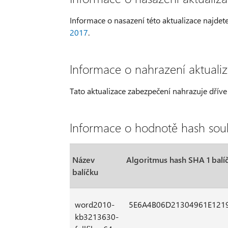
Informace o nasazení této aktualizace najdet
2017
.
Informace o nahrazení aktuali
Tato aktualizace zabezpečení nahrazuje dřív
Informace o hodnotě hash sou
Název
Algoritmus hash SHA 1 balí
balíčku
word2010-
5E6A4B06D21304961E121
kb3213630-