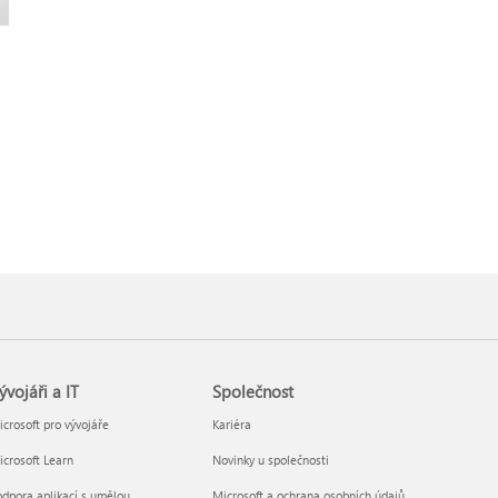
ývojáři a IT
Společnost
crosoft pro vývojáře
Kariéra
crosoft Learn
Novinky u společnosti
dpora aplikací s umělou
Microsoft a ochrana osobních údajů