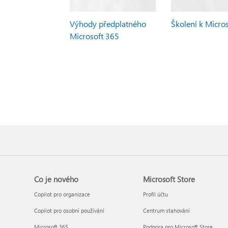
Výhody předplatného
Školení k Micro
Microsoft 365
Co je nového
Microsoft Store
Copilot pro organizace
Profil účtu
Copilot pro osobní používání
Centrum stahování
Microsoft 365
Podpora pro Microsoft Store