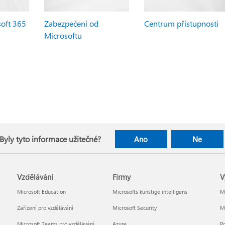
soft 365
Zabezpečení od
Centrum přístupnosti
Microsoftu
Byly tyto informace užitečné?
Ano
Ne
Vzdělávání
Firmy
V
Microsoft Education
Microsofts kunstige intelligens
Mi
Zařízení pro vzdělávání
Microsoft Security
Mi
Microsoft Teams pro vzdělávání
Azure
Po