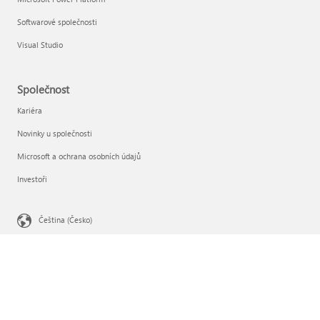
Softwarové společnosti
Visual Studio
Společnost
Kariéra
Novinky u společnosti
Microsoft a ochrana osobních údajů
Investoři
Čeština (Česko)
Vaše volby ochrany osobních údajů
Ochrana osobních údajů spotřebitele ve zdravotnictví
Kontaktovat Microsoft
Ochrana osobních údajů
Podmínky používání
Ochranné známky
O našich reklamách
EU Compliance DoCs