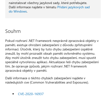
nainstalovat všechny jazykové sady, které potřebujete.
Další informace najdete v tématu
Přidání jazykových sad
do Windows
.
Souhrn
Pokud rozhraní .NET Framework nesprávně zpracovává objekty v
paměti, existuje ohrožení zabezpečení z důvodu zpřístupnění
informací. Útočník, který by tuto chybu zabezpečení úspěšně
zneužil, by mohl prozradit obsah paměti ovlivněného systému.
Aby mohl útočník zneužít tuto chybu zabezpečení, musí spustit
speciálně vytvořenou aplikaci. Aktualizace řeší chybu zabezpečení
tím, že opravuje způsob, jakým rozhraní .NET Framework
zpracovává objekty v paměti.
Další informace o těchto chybách zabezpečení najdete v
následujících cve (Common Vulnerabilities and Exposures).
CVE-2020-16937