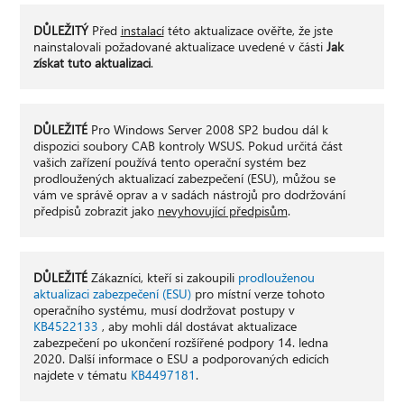
DŮLEŽITÝ
Před
instalací
této aktualizace ověřte, že jste
nainstalovali požadované aktualizace uvedené v části
Jak
získat tuto aktualizaci
.
DŮLEŽITÉ
Pro Windows Server 2008 SP2 budou dál k
dispozici soubory CAB kontroly WSUS. Pokud určitá část
vašich zařízení používá tento operační systém bez
prodloužených aktualizací zabezpečení (ESU), můžou se
vám ve správě oprav a v sadách nástrojů pro dodržování
předpisů zobrazit jako
nevyhovující předpisům
.
DŮLEŽITÉ
Zákazníci, kteří si zakoupili
prodlouženou
aktualizaci zabezpečení (ESU)
pro místní verze tohoto
operačního systému, musí dodržovat postupy v
KB4522133
, aby mohli dál dostávat aktualizace
zabezpečení po ukončení rozšířené podpory 14. ledna
2020. Další informace o ESU a podporovaných edicích
najdete v tématu
KB4497181
.