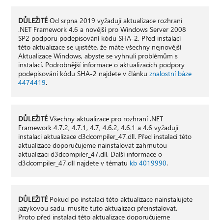
DŮLEŽITÉ
Od srpna 2019 vyžadují aktualizace rozhraní
.NET Framework 4.6 a novější pro Windows Server 2008
SP2 podporu podepisování kódu SHA-2. Před instalací
této aktualizace se ujistěte, že máte všechny nejnovější
Aktualizace Windows, abyste se vyhnuli problémům s
instalací. Podrobnější informace o aktualizacích podpory
podepisování kódu SHA-2 najdete v článku
znalostní báze
4474419
.
DŮLEŽITÉ
Všechny aktualizace pro rozhraní .NET
Framework 4.7.2, 4.7.1, 4.7, 4.6.2, 4.6.1 a 4.6 vyžadují
instalaci aktualizace d3dcompiler_47.dll. Před instalací této
aktualizace doporučujeme nainstalovat zahrnutou
aktualizaci d3dcompiler_47.dll. Další informace o
d3dcompiler_47.dll najdete v tématu
kb 4019990
.
DŮLEŽITÉ
Pokud po instalaci této aktualizace nainstalujete
jazykovou sadu, musíte tuto aktualizaci přeinstalovat.
Proto před instalací této aktualizace doporučujeme