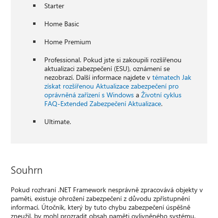
Starter
Home Basic
Home Premium
Professional. Pokud jste si zakoupili rozšířenou
aktualizaci zabezpečení (ESU), oznámení se
nezobrazí. Další informace najdete v
tématech Jak
získat rozšířenou Aktualizace zabezpečení pro
oprávněná zařízení s Windows
a
Životní cyklus
FAQ-Extended Zabezpečení Aktualizace
.
Ultimate.
Souhrn
Pokud rozhraní .NET Framework nesprávně zpracovává objekty v
paměti, existuje ohrožení zabezpečení z důvodu zpřístupnění
informací. Útočník, který by tuto chybu zabezpečení úspěšně
zneužil, by mohl prozradit obsah paměti ovlivněného systému.