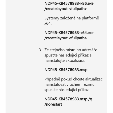
NDP45-KB4578983-x86.exe
/createlayout <fullpath>
Systémy založené na platformě
x64:
NDP45-KB4578983-x64.exe
/createlayout <fullpath>
Ze stejného místního adresáře
spusťte následující příkaz a
nainstalujte aktualizaci:
NDP45-KB4578983.msp
Případně pokud chcete aktualizaci
nainstalovat v tichém režimu,
spusťte následující příkaz:
NDP45-KB4578983.msp /q
/norestart