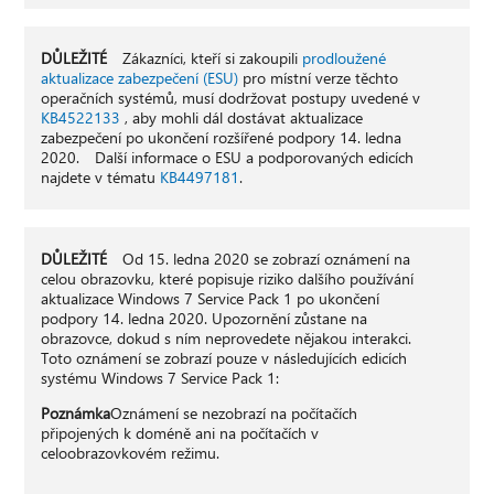
DŮLEŽITÉ
Zákazníci, kteří si zakoupili
prodloužené
aktualizace zabezpečení (ESU)
pro místní verze těchto
operačních systémů, musí dodržovat postupy uvedené v
KB4522133
, aby mohli dál dostávat aktualizace
zabezpečení po ukončení rozšířené podpory 14. ledna
2020. Další informace o ESU a podporovaných edicích
najdete v tématu
KB4497181
.
DŮLEŽITÉ
Od 15. ledna 2020 se zobrazí oznámení na
celou obrazovku, které popisuje riziko dalšího používání
aktualizace Windows 7 Service Pack 1 po ukončení
podpory 14. ledna 2020. Upozornění zůstane na
obrazovce, dokud s ním neprovedete nějakou interakci.
Toto oznámení se zobrazí pouze v následujících edicích
systému Windows 7 Service Pack 1:
Poznámka
Oznámení se nezobrazí na počítačích
připojených k doméně ani na počítačích v
celoobrazovkovém režimu.