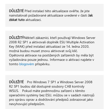
DŮLEŽITÉ
Před instalací této aktualizace ověřte, že jste
nainstalovali požadované aktualizace uvedené v části
Jak
získat tuto
aktualizaci.
DŮLEŽITÝ
Někteří zákazníci, kteří používají Windows Server
2008 R2 SP1 a aktivovali doplněk ESU Multiple Activation
Key (MAK) před instalací aktualizací ze 14. ledna 2020,
možná budou muset znovu aktivovat svůj klíč.
Opětovná aktivace na postižených zařízeních by měla být
vyžadována pouze jednou. Informace o aktivaci najdete v
tomto
blogovém
příspěvku.
DŮLEŽITÉ
Pro Windows 7 SP1 a Windows Server 2008
R2 SP1 budou dál dostupné soubory CAB kontroly
WSUS. Pokud máte podmnožinu zařízení s těmito
operačními systémy bez ESU, můžou se v sadách nástrojů
pro správu oprav a dodržování předpisů zobrazovat jako
nevyhovující předpisům.