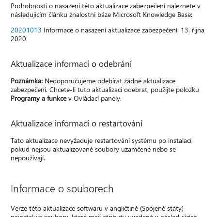
Podrobnosti o nasazení této aktualizace zabezpečení naleznete v
následujícím článku znalostní báze Microsoft Knowledge Base:
20201013
Informace o nasazení aktualizace zabezpečení: 13. října
2020
Aktualizace informací o odebrání
Poznámka:
Nedoporučujeme odebírat žádné aktualizace
zabezpečení. Chcete-li tuto aktualizaci odebrat, použijte položku
Programy a funkce
v Ovládací panely.
Aktualizace informací o restartování
Tato aktualizace nevyžaduje restartování systému po instalaci,
pokud nejsou aktualizované soubory uzamčené nebo se
nepoužívají.
Informace o souborech
Verze této aktualizace softwaru v angličtině (Spojené státy)
nainstaluje soubory, které mají atributy uvedené v následujících