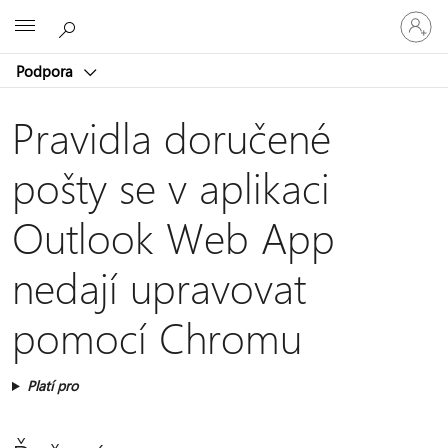
Přihlaste
Microsoft
se
ke
Podpora
svému
účtu
Pravidla doručené
pošty se v aplikaci
Outlook Web App
nedají upravovat
pomocí Chromu
Platí pro