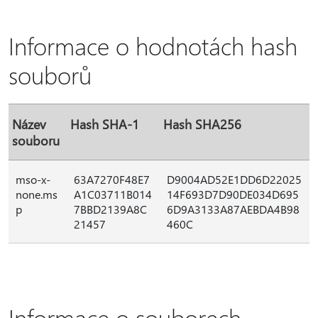
Informace o hodnotách hash
souborů
Název
Hash SHA-1
Hash SHA256
souboru
mso-x-
63A7270F48E7
D9004AD52E1DD6D22025
none.ms
A1C03711B014
14F693D7D90DE034D695
p
7BBD2139A8C
6D9A3133A87AEBDA4B98
21457
460C
Informace o souborech