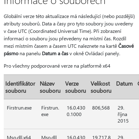
Globální verze této aktualizace má následující (nebo pozdější)
atributy souborů. Data a časy pro tyto soubory jsou uvedeny
v čase UTC (Coordinated Universal Time). Při zobrazení
informací o souboru jsou převedeny na místní čas. Rozdíl
mezi místním časem a časem UTC naleznete na kartě
Časové
pásmo
na panelu
Datum a čas
v okně Ovládací panely.
Pro všechny podporované verze na platformě x64
Identifikátor
Název
Verze
Velikost
Datum
souboru
souboru
souboru
souboru
Firstrun.exe
Firstrun.
16.0.430
806,568
29.
exe
0.1000
října
2015
Mso.dll.x64
Mso.dll
16.0.430
19,717,8
29.