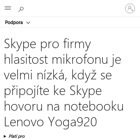
Přihlaste
Microsoft
se
ke
Podpora
svému
účtu
Skype pro firmy
hlasitost mikrofonu je
velmi nízká, když se
připojíte ke Skype
hovoru na notebooku
Lenovo Yoga920
Platí pro