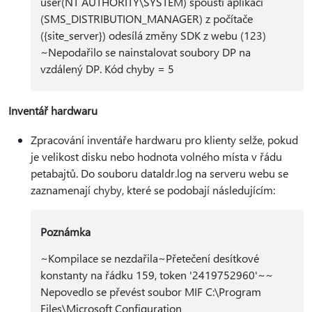
user(NT AUTHORITY\SYSTEM) spouští aplikaci
(SMS_DISTRIBUTION_MANAGER) z počítače
({site_server}) odesílá změny SDK z webu (123)
~Nepodařilo se nainstalovat soubory DP na
vzdálený DP. Kód chyby = 5
Inventář hardwaru
Zpracování inventáře hardwaru pro klienty selže, pokud
je velikost disku nebo hodnota volného místa v řádu
petabajtů. Do souboru dataldr.log na serveru webu se
zaznamenají chyby, které se podobají následujícím:
Poznámka
~Kompilace se nezdařila~Přetečení desítkové
konstanty na řádku 159, token '2419752960'~~
Nepovedlo se převést soubor MIF C:\Program
Files\Microsoft Configuration