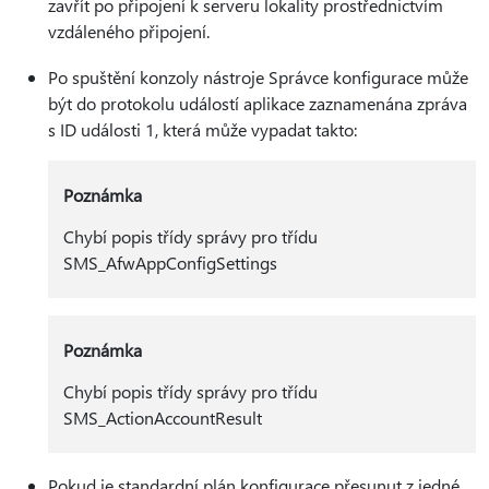
zavřít po připojení k serveru lokality prostřednictvím
vzdáleného připojení.
Po spuštění konzoly nástroje Správce konfigurace může
být do protokolu událostí aplikace zaznamenána zpráva
s ID události 1, která může vypadat takto:
Poznámka
Chybí popis třídy správy pro třídu
SMS_AfwAppConfigSettings
Poznámka
Chybí popis třídy správy pro třídu
SMS_ActionAccountResult
Pokud je standardní plán konfigurace přesunut z jedné