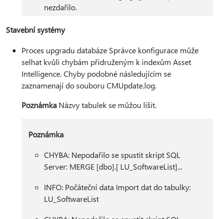
nezdařilo.
Stavební systémy
Proces upgradu databáze Správce konfigurace může
selhat kvůli chybám přidruženým k indexům Asset
Intelligence. Chyby podobné následujícím se
zaznamenají do souboru CMUpdate.log.
Poznámka
Názvy tabulek se můžou lišit.
Poznámka
CHYBA: Nepodařilo se spustit skript SQL
Server: MERGE [dbo].[ LU_SoftwareList]...
INFO: Počáteční data Import dat do tabulky:
LU_SoftwareList