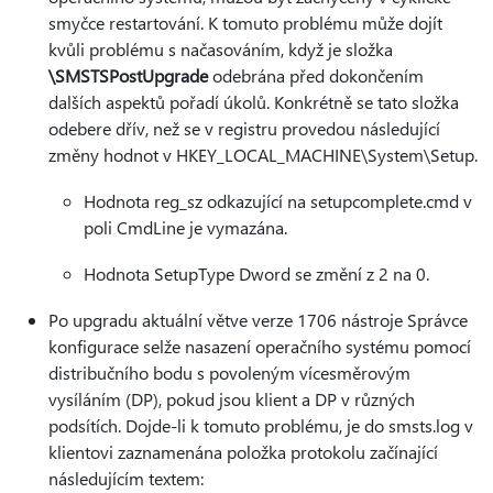
smyčce restartování. K tomuto problému může dojít
kvůli problému s načasováním, když je složka
\SMSTSPostUpgrade
odebrána před dokončením
dalších aspektů pořadí úkolů. Konkrétně se tato složka
odebere dřív, než se v registru provedou následující
změny hodnot v HKEY_LOCAL_MACHINE\System\Setup.
Hodnota reg_sz odkazující na setupcomplete.cmd v
poli CmdLine je vymazána.
Hodnota SetupType Dword se změní z 2 na 0.
Po upgradu aktuální větve verze 1706 nástroje Správce
konfigurace selže nasazení operačního systému pomocí
distribučního bodu s povoleným vícesměrovým
vysíláním (DP), pokud jsou klient a DP v různých
podsítích. Dojde-li k tomuto problému, je do smsts.log v
klientovi zaznamenána položka protokolu začínající
následujícím textem: