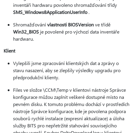
inventáři hardwaru povoleno shromažďování třídy
SMS_Windows8ApplicationUserInfo
.
Shromažďování
vlastnosti BIOSVersion
ve třídě
Win32_BIOS
je povolené pro výchozí data inventáře
hardwaru.
Klient
Vylepšili jsme zpracování klientských dat a zprávy o
stavu nasazení, aby se zlepšily výsledky upgradu pro
předprodukční klienty.
Files ve složce \CCM\Temp v klientovi nástroje Správce
konfigurace můžou zaplnit veškeré dostupné místo na
pevném disku. K tomuto problému dochází v prostředích
nástroje Správce konfigurace, kde je povolena podpora
souborů rychlé instalace (expresní aktualizace) a úloha
služby BITS pro nepřetržité stahování souvisejícího
obsahu vyprší. Soubor DeltaDownload.log v klientovi