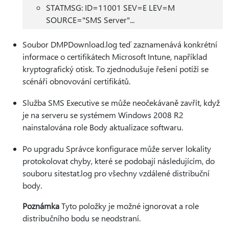
STATMSG: ID=11001 SEV=E LEV=M
SOURCE="SMS Server"...
Soubor DMPDownload.log teď zaznamenává konkrétní
informace o certifikátech Microsoft Intune, například
kryptografický otisk. To zjednodušuje řešení potíží se
scénáři obnovování certifikátů.
Služba SMS Executive se může neočekávaně zavřít, když
je na serveru se systémem Windows 2008 R2
nainstalována role Body aktualizace softwaru.
Po upgradu Správce konfigurace může server lokality
protokolovat chyby, které se podobají následujícím, do
souboru sitestat.log pro všechny vzdálené distribuční
body.
Poznámka
Tyto položky je možné ignorovat a role
distribučního bodu se neodstraní.