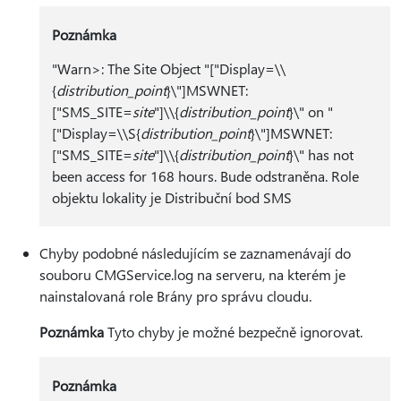
Poznámka
"Warn>: The Site Object "["Display=\\
{
distribution_point
}\"]MSWNET:
["SMS_SITE=
site
"]\\{
distribution_point
}\" on "
["Display=\\S{
distribution_point
}\"]MSWNET:
["SMS_SITE=
site
"]\\{
distribution_point
}\" has not
been access for 168 hours. Bude odstraněna. Role
objektu lokality je Distribuční bod SMS
Chyby podobné následujícím se zaznamenávají do
souboru CMGService.log na serveru, na kterém je
nainstalovaná role Brány pro správu cloudu.
Poznámka
Tyto chyby je možné bezpečně ignorovat.
Poznámka