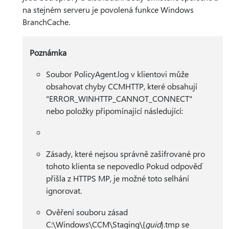
na stejném serveru je povolená funkce Windows
BranchCache.
Poznámka
Soubor PolicyAgent.log v klientovi může
obsahovat chyby CCMHTTP, které obsahují
"ERROR_WINHTTP_CANNOT_CONNECT"
nebo položky připomínající následující:
Zásady, které nejsou správně zašifrované pro
tohoto klienta se nepovedlo Pokud odpověď
přišla z HTTPS MP, je možné toto selhání
ignorovat.
Ověření souboru zásad
C:\Windows\CCM\Staging\{
guid
}.tmp se