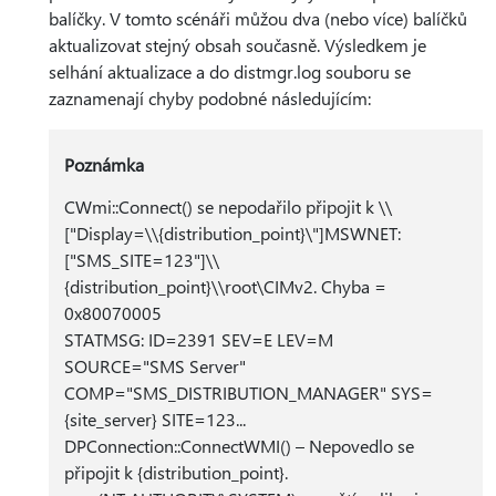
balíčky. V tomto scénáři můžou dva (nebo více) balíčků
aktualizovat stejný obsah současně. Výsledkem je
selhání aktualizace a do distmgr.log souboru se
zaznamenají chyby podobné následujícím:
Poznámka
CWmi::Connect() se nepodařilo připojit k \\
["Display=\\{distribution_point}\"]MSWNET:
["SMS_SITE=123"]\\
{distribution_point}\\root\CIMv2. Chyba =
0x80070005
STATMSG: ID=2391 SEV=E LEV=M
SOURCE="SMS Server"
COMP="SMS_DISTRIBUTION_MANAGER" SYS=
{site_server} SITE=123...
DPConnection::ConnectWMI() – Nepovedlo se
připojit k {distribution_point}.