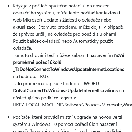
Když je v počítači spuštěné pořadí úloh nasazení
operačního systému, může tento počítač kontaktovat
web Microsoft Update s žádostí o ovladače nebo
aktualizace. K tomuto problému může dojít i v případě,
že správce určil jiné ovladače pro použití s úlohami
Použít balíček ovladačů nebo Automaticky použít
ovladače.
Tomuto chování teď můžete zabránit nastavením
nové
proměnné pořadí úkolů
_TsDoNotConnectToWindowsUpdateInternetLocations
na hodnotu TRUE.
Tato proměnná zapisuje hodnotu DWORD
DoNotConnectToWindowsUpdateInternetLocations
do
následujícího podklíče registru:
HKEY_LOCAL_MACHINE\Software\Policies\Microsoft\Wi
Počítače, které provádí místní upgrade na novou verzi
systému Windows 10 pomocí pořadí úloh nasazení
operačního systému, můžou být zachyceny v cyklické