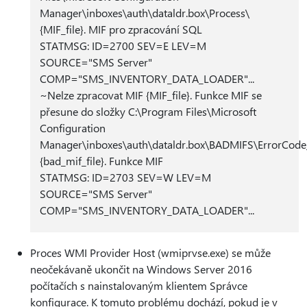
Manager\inboxes\auth\dataldr.box\Process\
{MIF_file}. MIF pro zpracování SQL
STATMSG: ID=2700 SEV=E LEV=M
SOURCE="SMS Server"
COMP="SMS_INVENTORY_DATA_LOADER"...
~Nelze zpracovat MIF {MIF_file}. Funkce MIF se
přesune do složky C:\Program Files\Microsoft
Configuration
Manager\inboxes\auth\dataldr.box\BADMIFS\ErrorCode
{bad_mif_file}. Funkce MIF
STATMSG: ID=2703 SEV=W LEV=M
SOURCE="SMS Server"
COMP="SMS_INVENTORY_DATA_LOADER"...
Proces WMI Provider Host (wmiprvse.exe) se může
neočekávaně ukončit na Windows Server 2016
počítačích s nainstalovaným klientem Správce
konfigurace. K tomuto problému dochází, pokud je v