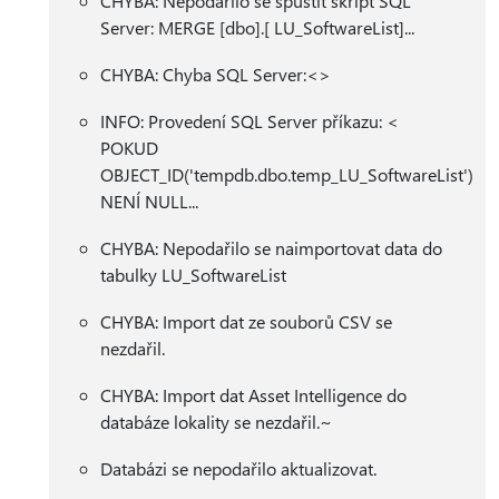
CHYBA: Nepodařilo se spustit skript SQL
Server: MERGE [dbo].[ LU_SoftwareList]...
CHYBA: Chyba SQL Server:<>
INFO: Provedení SQL Server příkazu: <
POKUD
OBJECT_ID('tempdb.dbo.temp_LU_SoftwareList')
NENÍ NULL...
CHYBA: Nepodařilo se naimportovat data do
tabulky LU_SoftwareList
CHYBA: Import dat ze souborů CSV se
nezdařil.
CHYBA: Import dat Asset Intelligence do
databáze lokality se nezdařil.~
Databázi se nepodařilo aktualizovat.