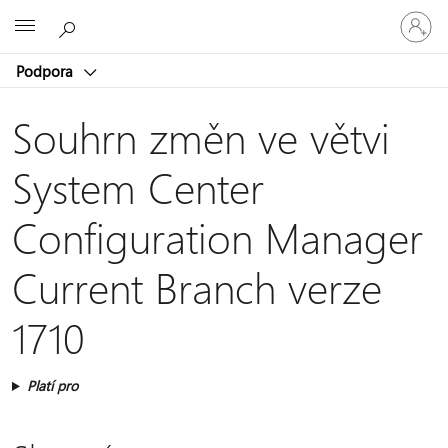
Přihlaste
Microsoft
se
ke
Podpora
svému
účtu
Souhrn změn ve větvi
System Center
Configuration Manager
Current Branch verze
1710
Platí pro