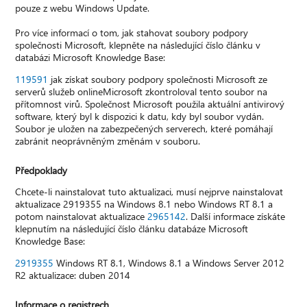
pouze z webu Windows Update.
Pro více informací o tom, jak stahovat soubory podpory
společnosti Microsoft, klepněte na následující číslo článku v
databázi Microsoft Knowledge Base:
119591
jak získat soubory podpory společnosti Microsoft ze
serverů služeb onlineMicrosoft zkontroloval tento soubor na
přítomnost virů. Společnost Microsoft použila aktuální antivirový
software, který byl k dispozici k datu, kdy byl soubor vydán.
Soubor je uložen na zabezpečených serverech, které pomáhají
zabránit neoprávněným změnám v souboru.
Předpoklady
Chcete-li nainstalovat tuto aktualizaci, musí nejprve nainstalovat
aktualizace 2919355 na Windows 8.1 nebo Windows RT 8.1 a
potom nainstalovat aktualizace
2965142
. Další informace získáte
klepnutím na následující číslo článku databáze Microsoft
Knowledge Base:
2919355
Windows RT 8.1, Windows 8.1 a Windows Server 2012
R2 aktualizace: duben 2014
Informace o registrech