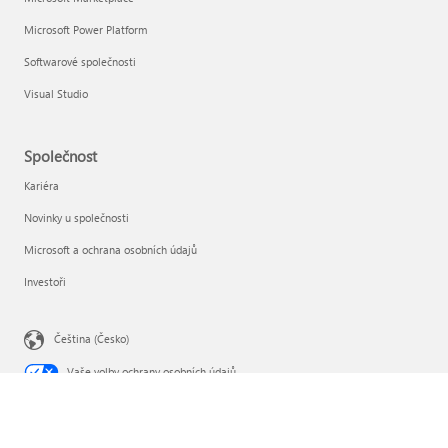
Microsoft Power Platform
Softwarové společnosti
Visual Studio
Společnost
Kariéra
Novinky u společnosti
Microsoft a ochrana osobních údajů
Investoři
Čeština (Česko)
Vaše volby ochrany osobních údajů
Ochrana osobních údajů spotřebitele ve zdravotnictví
Kontaktovat Microsoft
Ochrana osobních údajů
Podmínky používání