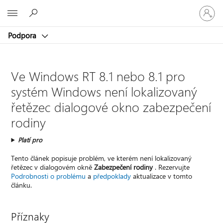
Přihlaste
Microsoft
se
ke
Podpora
svému
účtu
Ve Windows RT 8.1 nebo 8.1 pro
systém Windows není lokalizovaný
řetězec dialogové okno zabezpečení
rodiny
Platí pro
Tento článek popisuje problém, ve kterém není lokalizovaný
řetězec v dialogovém okně
Zabezpečení rodiny
. Rezervujte
Podrobnosti o problému
a
předpoklady
aktualizace v tomto
článku.
Příznaky