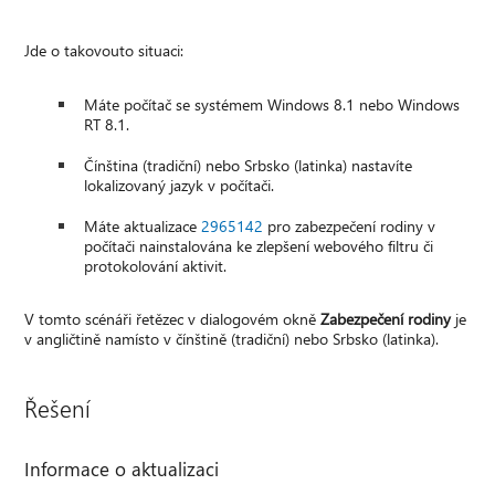
Jde o takovouto situaci:
Máte počítač se systémem Windows 8.1 nebo Windows
RT 8.1.
Čínština (tradiční) nebo Srbsko (latinka) nastavíte
lokalizovaný jazyk v počítači.
Máte aktualizace
2965142
pro zabezpečení rodiny v
počítači nainstalována ke zlepšení webového filtru či
protokolování aktivit.
V tomto scénáři řetězec v dialogovém okně
Zabezpečení rodiny
je
v angličtině namísto v čínštině (tradiční) nebo Srbsko (latinka).
Řešení
Informace o aktualizaci