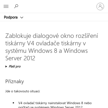
Přihlaste
Microsoft
se
ke
Podpora
svému
účtu
Zablokuje dialogové okno rozšíření
tiskárny V4 ovladače tiskárny v
systému Windows 8 a Windows
Server 2012
Platí pro
Příznaky
Jde o takovouto situaci:
V4 ovladač tiskárny nainstalovat Windows 8 nebo
počítači se systémem Windows Server 2012.