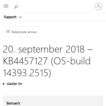
Log
Microsoft
på
din
Support
konto
Relaterede emner
20. september 2018 –
KB4457127 (OS-build
14393.2515)
Gælder for
Bemærk