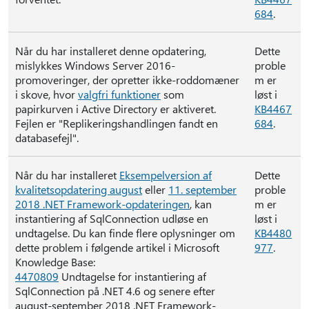
684
.
Når du har installeret denne opdatering,
Dette
mislykkes Windows Server 2016-
proble
promoveringer, der opretter ikke-roddomæner
m er
i skove, hvor
valgfri funktioner
som
løst i
papirkurven i Active Directory er aktiveret.
KB4467
Fejlen er "Replikeringshandlingen fandt en
684
.
databasefejl".
Når du har installeret
Eksempelversion af
Dette
kvalitetsopdatering august
eller
11. september
proble
2018 .NET Framework-opdateringen
, kan
m er
instantiering af SqlConnection udløse en
løst i
undtagelse. Du kan finde flere oplysninger om
KB4480
dette problem i følgende artikel i Microsoft
977
.
Knowledge Base:
4470809
Undtagelse for instantiering af
SqlConnection på .NET 4.6 og senere efter
august-september 2018 .NET Framework-