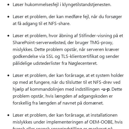
Løser hukommelsesfejl i klyngetilstandstjenesten.
Løser et problem, der kan medføre fejl, når du forsøger
at få adgang til et NFS-share.
Løser et problem, hvor åbning af Stifinder-visning på et
SharePoint-serverwebsted, der bruger TMG-proxy,
mislykkes. Dette problem opstår, når serveren kræver
godkendelse via SSL og TLS-klientcertifikat og sender
pålidelige udstederlister fra Nøglecenteret.
Løser et problem, der kan forårsage, at et system holder
op med at fungere, når du tilslutter til et NFS-drev ved
hjælp af kommandolinjen med indstillingen
-u-p
. Dette
problem opstår, hvis længden af adgangskoden er
forskellig fra længden af navnet på domænet.
Løser et problem, der kan forårsage, at installationen
mislykkes under implementeringen af OEM-OOBE, hvis
fransk eller spansk sprogindstilling er markeret på