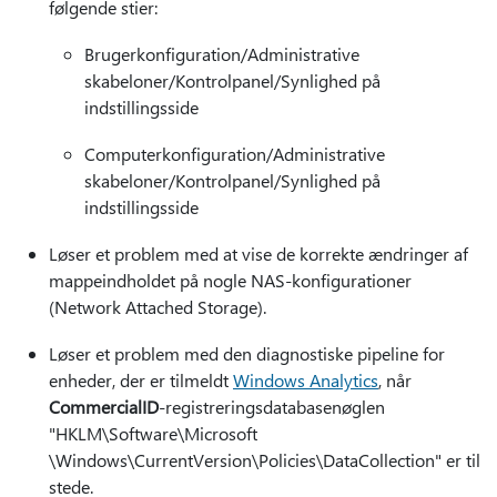
følgende stier:
Brugerkonfiguration/Administrative
skabeloner/Kontrolpanel/Synlighed på
indstillingsside
Computerkonfiguration/Administrative
skabeloner/Kontrolpanel/Synlighed på
indstillingsside
Løser et problem med at vise de korrekte ændringer af
mappeindholdet på nogle NAS-konfigurationer
(Network Attached Storage).
Løser et problem med den diagnostiske pipeline for
enheder, der er tilmeldt
Windows Analytics
, når
CommercialID
-registreringsdatabasenøglen
"HKLM\Software\Microsoft
\Windows\CurrentVersion\Policies\DataCollection" er til
stede.