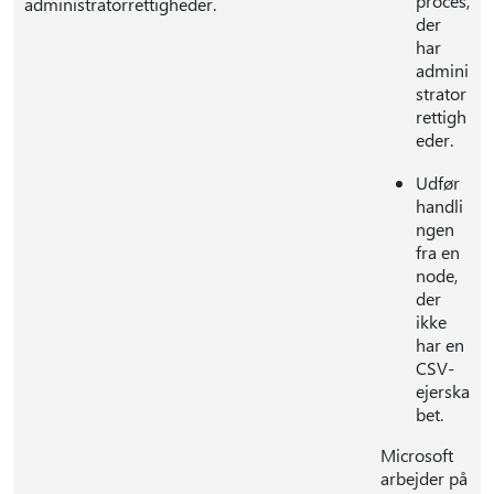
proces,
administratorrettigheder.
der
har
admini
strator
rettigh
eder.
Udfør
handli
ngen
fra en
node,
der
ikke
har en
CSV-
ejerska
bet.
Microsoft
arbejder på