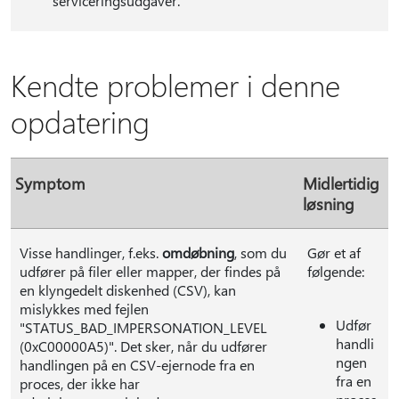
serviceringsudgaver.
Kendte problemer i denne
opdatering
Symptom
Midlertidig
løsning
Visse handlinger, f.eks.
omdøbning
, som du
Gør et af
udfører på filer eller mapper, der findes på
følgende:
en klyngedelt diskenhed (CSV), kan
mislykkes med fejlen
Udfør
"STATUS_BAD_IMPERSONATION_LEVEL
handli
(0xC00000A5)". Det sker, når du udfører
ngen
handlingen på en CSV-ejernode fra en
fra en
proces, der ikke har