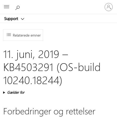
Log
Microsoft
på
din
Support
konto
Relaterede emner
11. juni, 2019 –
KB4503291 (OS-build
10240.18244)
Gælder for
Forbedringer og rettelser