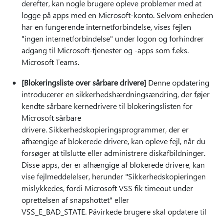
derefter, kan nogle brugere opleve problemer med at
logge på apps med en Microsoft-konto. Selvom enheden
har en fungerende internetforbindelse, vises fejlen
"ingen internetforbindelse" under logon og forhindrer
adgang til Microsoft-tjenester og -apps som f.eks.
Microsoft Teams.
[Blokeringsliste over sårbare drivere]
Denne opdatering
introducerer en sikkerhedshærdningsændring, der føjer
kendte sårbare kernedrivere til blokeringslisten for
Microsoft sårbare
drivere. Sikkerhedskopieringsprogrammer, der er
afhængige af blokerede drivere, kan opleve fejl, når du
forsøger at tilslutte eller administrere diskafbildninger.
Disse apps, der er afhængige af blokerede drivere, kan
vise fejlmeddelelser, herunder "Sikkerhedskopieringen
mislykkedes, fordi Microsoft VSS fik timeout under
oprettelsen af snapshottet" eller
VSS_E_BAD_STATE. Påvirkede brugere skal opdatere til