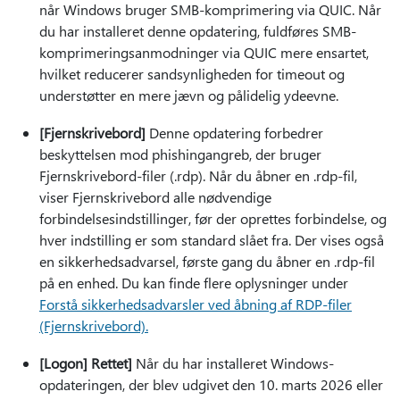
når Windows bruger SMB-komprimering via QUIC. Når
du har installeret denne opdatering, fuldføres SMB-
komprimeringsanmodninger via QUIC mere ensartet,
hvilket reducerer sandsynligheden for timeout og
understøtter en mere jævn og pålidelig ydeevne.
[Fjernskrivebord]
Denne opdatering forbedrer
beskyttelsen mod phishingangreb, der bruger
Fjernskrivebord-filer (.rdp). Når du åbner en .rdp-fil,
viser Fjernskrivebord alle nødvendige
forbindelsesindstillinger, før der oprettes forbindelse, og
hver indstilling er som standard slået fra. Der vises også
en sikkerhedsadvarsel, første gang du åbner en .rdp-fil
på en enhed. Du kan finde flere oplysninger under
Forstå sikkerhedsadvarsler ved åbning af RDP-filer
(Fjernskrivebord).
[Logon] Rettet]
Når du har installeret Windows-
opdateringen, der blev udgivet den 10. marts 2026 eller