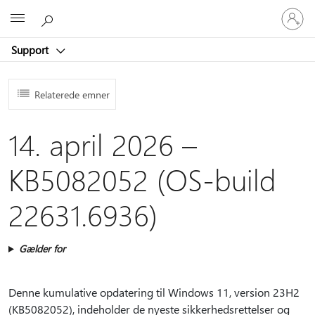
Log
Microsoft
på
din
Support
konto
Relaterede emner
14. april 2026 –
KB5082052 (OS-build
22631.6936)
Gælder for
Denne kumulative opdatering til Windows 11, version 23H2
(KB5082052), indeholder de nyeste sikkerhedsrettelser og