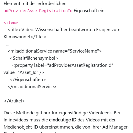
Element mit der erforderlichen
Eigenschaft ein:
adProviderAssetRegistrationId
<item>
<title>Video: Wissenschaftler beantworten Fragen zum
Klimawandel</Titel>
...
<mi:additionalService name="ServiceName">
<Schaltflächensymbol>
<property label="adProviderAssetRegistrationId"
value="Asset_Id" />
</Eigenschaften>
</mi:additionalService>
...
</Artikel>
Diese Methode gilt nur für eigenständige Videofeeds. Bei
Inlinevideos muss die
eindeutige ID
des Videos mit der
Medienobjekt-ID übereinstimmen, die von Ihrer Ad Manager-