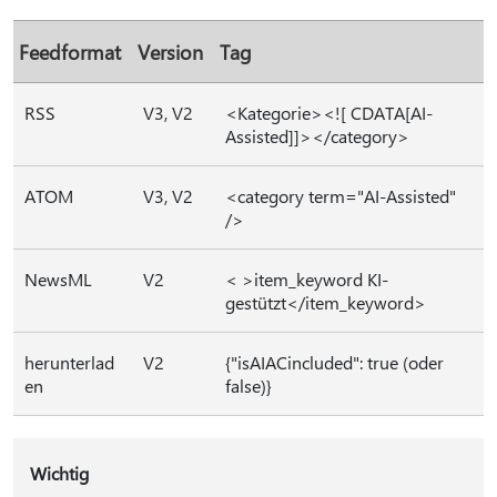
Feedformat
Version
Tag
RSS
V3, V2
<Kategorie><![ CDATA[AI-
Assisted]]></category>
ATOM
V3, V2
<category term="AI-Assisted"
/>
NewsML
V2
< >item_keyword KI-
gestützt</item_keyword>
herunterlad
V2
{"isAIACincluded": true (oder
en
false)}
Wichtig