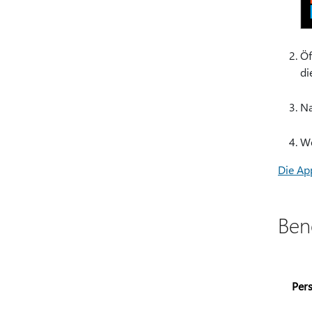
Öf
di
Na
We
Die Ap
Ben
Per