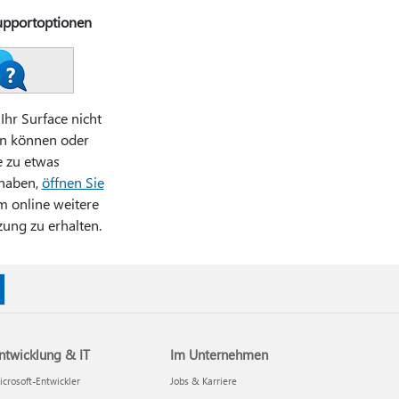
upportoptionen
Ihr Surface nicht
n können oder
e zu etwas
haben,
öffnen Sie
m online weitere
zung zu erhalten.
ntwicklung & IT
Im Unternehmen
crosoft-Entwickler
Jobs & Karriere