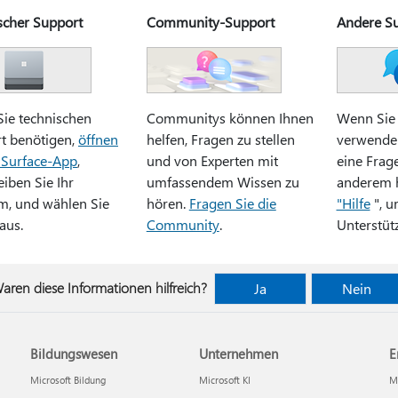
scher Support
Community-Support
Andere S
ie technischen
Communitys können Ihnen
Wenn Sie 
t benötigen,
öffnen
helfen, Fragen zu stellen
verwende
e Surface-App
,
und von Experten mit
eine Frag
iben Sie Ihr
umfassendem Wissen zu
anderem 
m, und wählen Sie
hören.
Fragen Sie die
"Hilfe
", u
aus.
Community
.
Unterstüt
aren diese Informationen hilfreich?
Ja
Nein
Bildungswesen
Unternehmen
E
Microsoft Bildung
Microsoft KI
Mi