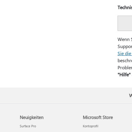
Techni
Wenn S
Suppor
Sie di
beschre
Proble
"Hilfe"
W
Neuigkeiten
Microsoft Store
Surface Pro
Kontoprofil