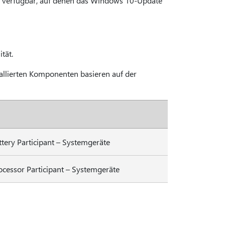
or verfügbar, auf denen das Windows 10-Update
tät.
tallierten Komponenten basieren auf der
ttery Participant – Systemgeräte
ocessor Participant – Systemgeräte