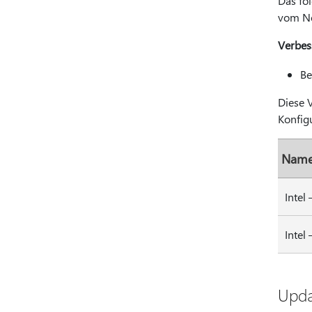
Das fo
vom No
Verbes
Be
Diese 
Konfigu
Name
Intel
Intel
Upda