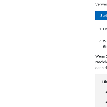
Verwen
Sur
Er
We
öf
Wenn S
Nachde
dann di
Hi