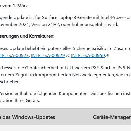
n vom 1. März
lgende Update ist für Surface Laptop 3-Geräte mit Intel-Prozess
vember 2021, Version 21H2, oder höher ausgeführt wird.
serungen und Korrekturen:
eses Update behebt ein potenzielles Sicherheitsrisiko im Zusa
TEL-SA-00923
,
INTEL-SA-00929
&
INTEL-SA-00950
.®
rbessert die Gerätesicherheit mit aktiviertem PXE-Start in IPv6-
ternem Zugriff in kompromittierten Netzwerksegmenten, wie in 
schrieben.
Version enthält die folgenden Komponenten. Die spezifischen ins
ration Ihres Geräts:
 des Windows-Updates
Geräte-Manager