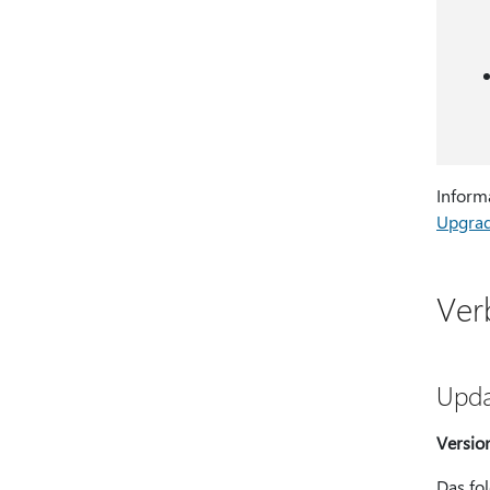
Inform
Upgra
Ver
Upda
Versio
Das fo