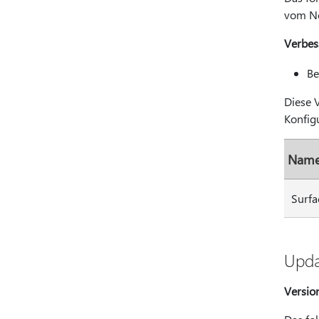
vom No
Verbes
Be
Diese 
Konfigu
Name
Surfa
Upda
Versio