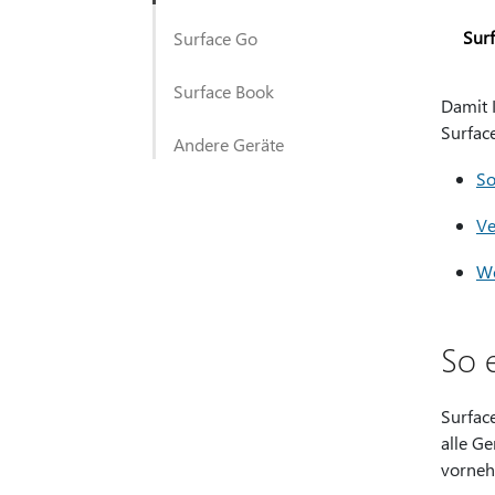
Surf
Surface Go
Surface Book
Damit I
Surfac
Andere Geräte
So
Ve
We
So 
Surface
alle G
vorneh