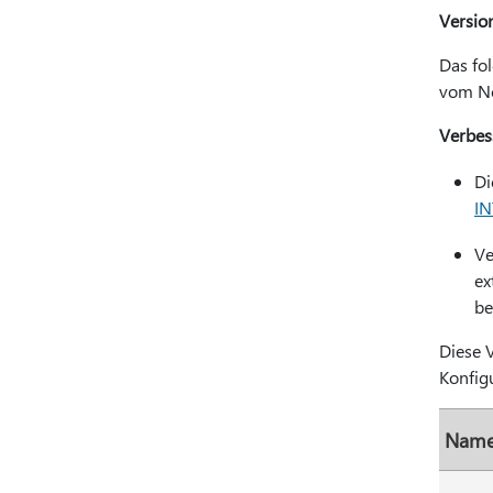
Versio
Das fo
vom No
Verbes
Di
IN
Ve
ex
be
Diese 
Konfigu
Name