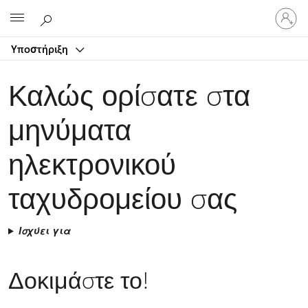
Είσοδος
Microsoft
στον
λογαρ
Υποστήριξη
σας
Καλώς ορίσατε στα
μηνύματα
ηλεκτρονικού
ταχυδρομείου σας
Ισχύει για
Δοκιμάστε το!