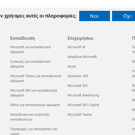
ν χρήσιμες αυτές οι πληροφορίες;
Ναι
Όχι
Εκπαίδευση
Επιχειρήσεις
Π
Microsoft για εκπαιδευτικά
Microsoft AI
Π
ιδρύματα
τη
Ασφάλεια Microsoft
Συσκευές για εκπαιδευτικά
Mi
ιδρύματα
Azure
Υ
Microsoft Teams για εκπαιδευτικά
Dynamics 365
AI
ιδρύματα
Microsoft 365
Τ
Microsoft 365 για εκπαιδευτικά
Mi
ιδρύματα
Microsoft Advertising
M
Office για εκπαιδευτικά ιδρύματα
Microsoft 365 Copilot
Mi
Εκπαίδευση και ανάπτυξη
Microsoft Teams
εκπαιδευτικών
Ετ
Προσφορές για σπουδαστές και
Vi
γονείς