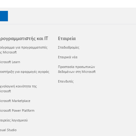
ρογραμματιστής και IT
Εταιρεία
ρόγραμμα για προγραμματιστές
Σταδιοδρομίες
ς Microsoft
Εταιρικά νέα
crosoft Learn
Προστασία προσωπικών
ποστήριξη για εφαρμογές αγοράς
δεδομένων στη Microsoft
Επενδυτές
εχνολογική κοινότητα της
crosoft
icrosoft Marketplace
crosoft Power Platform
αιρείες λογισμικού
sual Studio