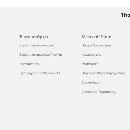
Ήτα
Τι νέο υπάρχει
Microsoft Store
Copilot για οργανισμούς
Προφίλ λογαριασμού
Copilot για προσωπική χρήση
Κέντρο λήψης
Microsoft 365
Επιστροφές
Εφαρμογές των Windows 11
Παρακολούθηση παραγγελίας
Ανακύκλωση
Commercial Warranties