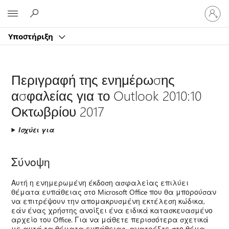
Είσοδος
Microsoft
στον
λογαρ
Υποστήριξη
σας
Περιγραφή της ενημέρωσης
ασφαλείας για το Outlook 2010:10
Οκτωβρίου 2017
Ισχύει για
Σύνοψη
Αυτή η ενημερωμένη έκδοση ασφαλείας επιλύει
θέματα ευπάθειας στο Microsoft Office που θα μπορούσαν
να επιτρέψουν την απομακρυσμένη εκτέλεση κώδικα,
εάν ένας χρήστης ανοίξει ένα ειδικά κατασκευασμένο
αρχείο του Office. Για να μάθετε περισσότερα σχετικά
με αυτά τα θέματα ευπάθειας, ανατρέξτε στο θέμα