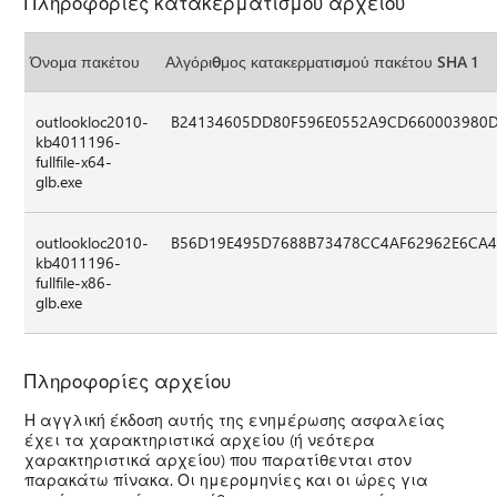
Πληροφορίες κατακερματισμού αρχείου
Όνομα πακέτου
Αλγόριθμος κατακερματισμού πακέτου SHA 1
outlookloc2010-
B24134605DD80F596E0552A9CD660003980
kb4011196-
fullfile-x64-
glb.exe
outlookloc2010-
B56D19E495D7688B73478CC4AF62962E6CA4
kb4011196-
fullfile-x86-
glb.exe
Πληροφορίες αρχείου
Η αγγλική έκδοση αυτής της ενημέρωσης ασφαλείας
έχει τα χαρακτηριστικά αρχείου (ή νεότερα
χαρακτηριστικά αρχείου) που παρατίθενται στον
παρακάτω πίνακα. Οι ημερομηνίες και οι ώρες για