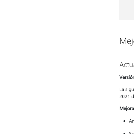
Mej
Actu
Versió
La sigu
2021 d
Mejora
Am
So