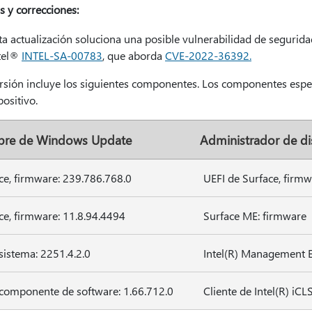
s y correcciones:
ta actualización soluciona una posible vulnerabilidad de segurida
tel®
INTEL-SA-00783
, que aborda
CVE-2022-36392.
ersión incluye los siguientes componentes. Los componentes espec
positivo.
re de Windows Update
Administrador de di
ce, firmware: 239.786.768.0
UEFI de Surface, firm
ce, firmware: 11.8.94.4494
Surface ME: firmware
 sistema: 2251.4.2.0
Intel(R) Management En
, componente de software: 1.66.712.0
Cliente de Intel(R) iC