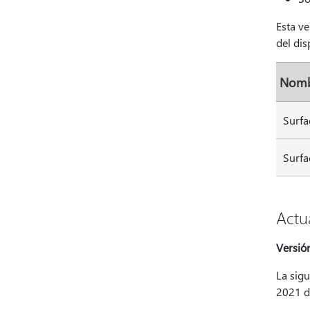
Esta v
del dis
Nomb
Surfa
Surfa
Actu
Versió
La sigu
2021 d