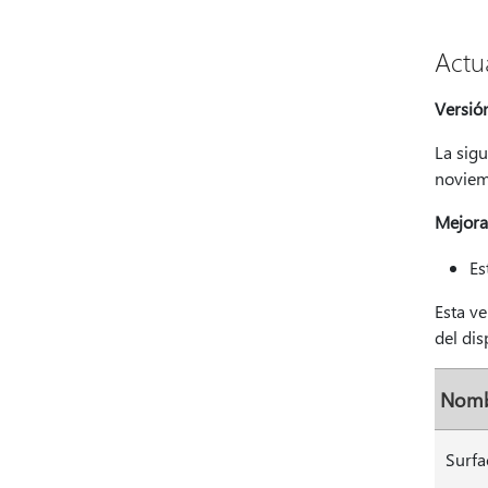
Actu
Versió
La sigu
noviem
Mejora
Es
Esta v
del dis
Nomb
Surfa