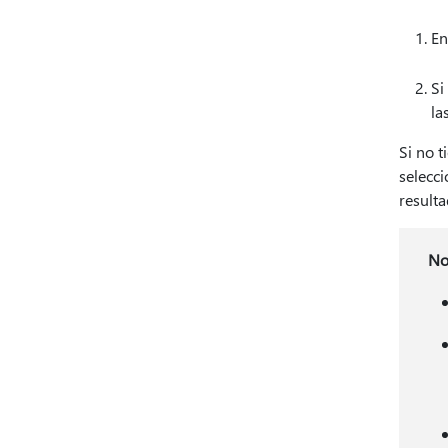
En
Si
la
Si no t
selecc
result
No