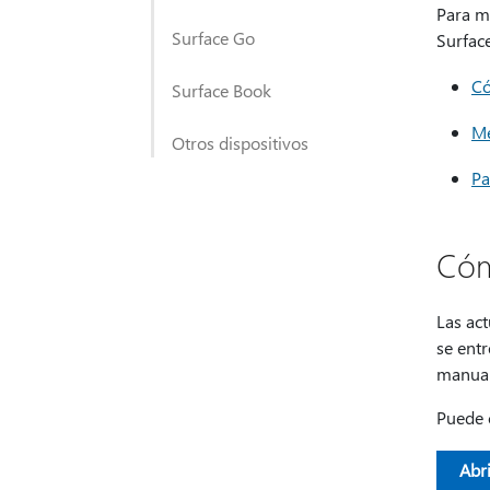
Para m
Surface Go
Surface
Có
Surface Book
Me
Otros dispositivos
Pa
Cóm
Las act
se entr
manual
Puede 
Abri