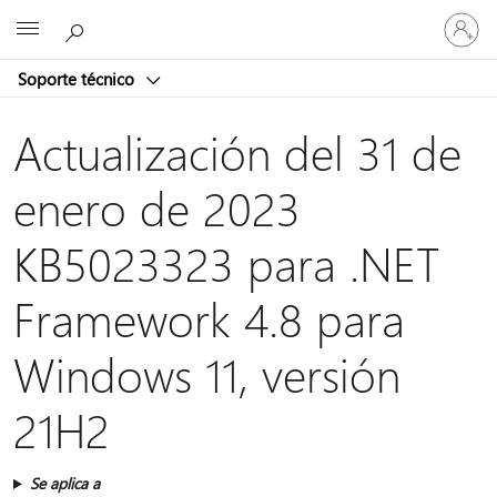
Iniciar
Microsoft
sesión
en
Soporte técnico
tu
cuenta
Actualización del 31 de
enero de 2023
KB5023323 para .NET
Framework 4.8 para
Windows 11, versión
21H2
Se aplica a