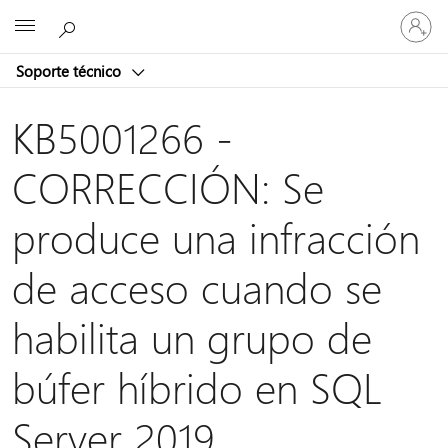
Iniciar
Microsoft
sesión
en
Soporte técnico
tu
cuenta
KB5001266 -
CORRECCIÓN: Se
produce una infracción
de acceso cuando se
habilita un grupo de
búfer híbrido en SQL
Server 2019